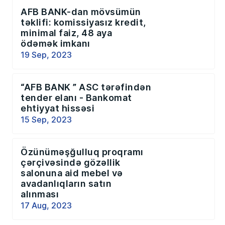
AFB BANK-dan mövsümün
təklifi: komissiyasız kredit,
minimal faiz, 48 aya
ödəmək imkanı
19 Sep, 2023
“AFB BANK ” ASC tərəfindən
tender elanı - Bankomat
ehtiyyat hissəsi
15 Sep, 2023
Özünüməşğulluq proqramı
çərçivəsində gözəllik
salonuna aid mebel və
avadanlıqların satın
alınması
17 Aug, 2023