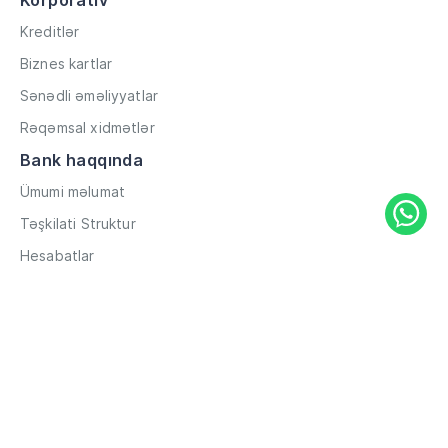
Korporativ
Kreditlər
Biznes kartlar
Sənədli əməliyyatlar
Rəqəmsal xidmətlər
Bank haqqında
Ümumi məlumat
Təşkilati Struktur
Hesabatlar
Müxbir əlaqələr
Rekvizitlər
Karyera
Məxfilik Siyasəti
Qaydalar və Şərtlər
Hesabların məsafədən açılması