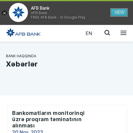
AFB Bank
VIEW
AFB Bank
FREE AFB Bank - In Google Play
EN
BANK HAQQINDA
Xəbərlər
Bankomatların monitorinqi
üzrə proqram təminatının
alınması
20 Nov, 2023