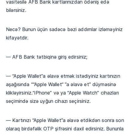
vasitəsilə AFB Bank kartlarınızdan ödəniş edə
bilərsiniz.
Necə? Bunun üçün sadəcə bəzi addımlar izləməyiniz
kifayətdir.
— AFB Bank tətbiqinə giriş edirsiniz;
— “Apple Wallet”a əlavə etmək istədiyiniz kartınızın
aşağısında ““Apple Wallet“ ”a əlavə et” düyməsinə
klikləyirsiniz.“iPhone” və ya “Apple Watch” cihazları
seçimində sizə uyğun cihazı seçirsiniz.
— Kartınızı “Apple Wallet”a əlavə etdikdən sonra son
olaraq birdəfəlik OTP şifrəsini daxil edirsiniz. Bununla