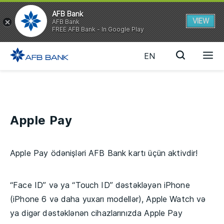
AFB Bank
VIEW
AFB Bank
FREE AFB Bank - In Google Play
EN
Apple Pay
Apple Pay ödənişləri AFB Bank kartı üçün aktivdir!
“Face ID” və ya “Touch ID” dəstəkləyən iPhone
(iPhone 6 və daha yuxarı modellər), Apple Watch və
ya digər dəstəklənən cihazlarınızda Apple Pay