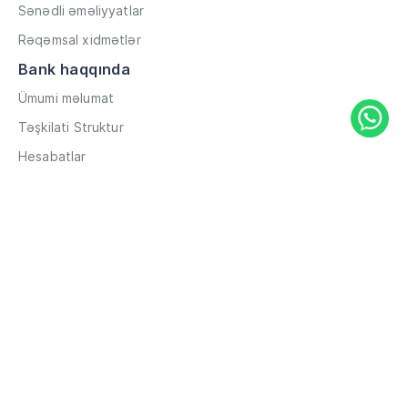
Sənədli əməliyyatlar
Rəqəmsal xidmətlər
Bank haqqında
Ümumi məlumat
Təşkilati Struktur
Hesabatlar
Müxbir əlaqələr
Rekvizitlər
Karyera
Məxfilik Siyasəti
Qaydalar və Şərtlər
Hesabların məsafədən açılması
Məlumat
Filiallar