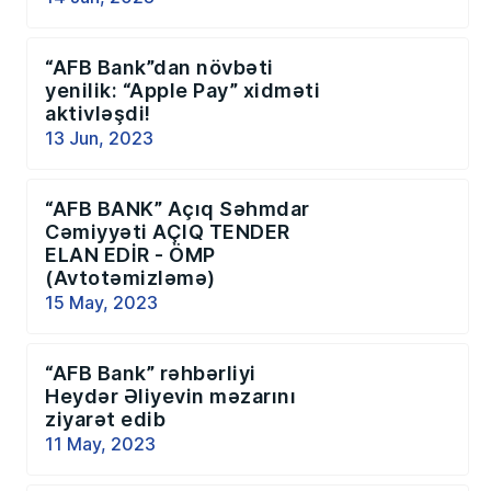
“AFB Bank”dan növbəti
yenilik: “Apple Pay” xidməti
aktivləşdi!
13 Jun, 2023
“AFB BANK” Açıq Səhmdar
Cəmiyyəti AÇIQ TENDER
ELAN EDİR - ÖMP
(Avtotəmizləmə)
15 May, 2023
“AFB Bank” rəhbərliyi
Heydər Əliyevin məzarını
ziyarət edib
11 May, 2023