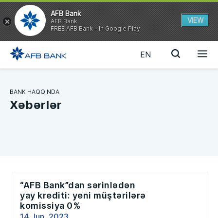
AFB Bank
VIEW
AFB Bank
FREE AFB Bank - In Google Play
EN
BANK HAQQINDA
Xəbərlər
“AFB Bank”dan sərinlədən
yay krediti: yeni müştərilərə
komissiya 0%
14 Jun, 2023