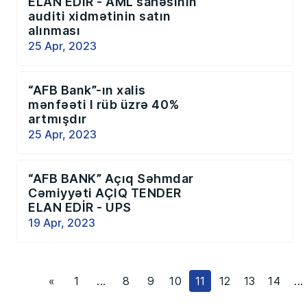
ELAN EDİR - AML sahəsinin
auditi xidmətinin satın
alınması
25 Apr, 2023
“AFB Bank”-ın xalis
mənfəəti I rüb üzrə 40%
artmışdır
25 Apr, 2023
“AFB BANK” Açıq Səhmdar
Cəmiyyəti AÇIQ TENDER
ELAN EDİR - UPS
19 Apr, 2023
«
1
...
8
9
10
11
12
13
14
...