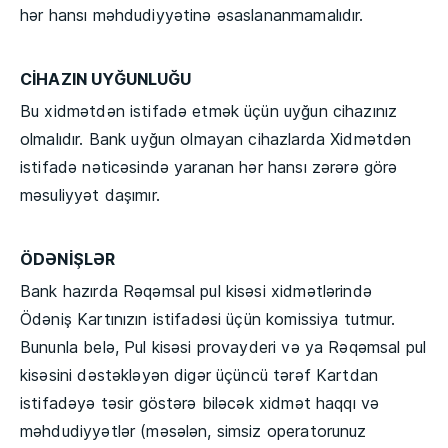
hər hansı məhdudiyyətinə əsaslananmamalıdır.
CİHAZIN UYĞUNLUĞU
Bu xidmətdən istifadə etmək üçün uyğun cihazınız
olmalıdır. Bank uyğun olmayan cihazlarda Xidmətdən
istifadə nəticəsində yaranan hər hansı zərərə görə
məsuliyyət daşımır.
ÖDƏNİŞLƏR
Bank hazırda Rəqəmsal pul kisəsi xidmətlərində
Ödəniş Kartınızın istifadəsi üçün komissiya tutmur.
Bununla belə, Pul kisəsi provayderi və ya Rəqəmsal pul
kisəsini dəstəkləyən digər üçüncü tərəf Kartdan
istifadəyə təsir göstərə biləcək xidmət haqqı və
məhdudiyyətlər (məsələn, simsiz operatorunuz