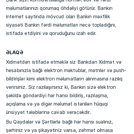
məlumatlarınızı qorumaq öhdəliyi götürür. Bankın
internet saytında mövcud olan Bankın məxfilik
siyasəti Bankın fərdi məlumatları necə topladığını,
istifadə etdiyini və qoruduğunu izah edir.
ƏLAQƏ
Xidmətdən istifadə etməklə siz Bankdan Xidmət və
hesabınızla bağlı elektron məktublar, mətnlər və push-
bildirişlər kimi elektron məlumatların alınmasına razılıq
verirsiniz. Siz razılaşırsınız ki, Bankın sizə elektron
şəkildə göndərdiyi hər hansı bildiriş, razılaşma,
açıqlama və ya digər məlumat istənilən hüquqi
ünsiyyət tələblərinə cavab verəcəkdir.
Bu Qaydalar və Şərtlərlə bağlı hər hansı sualınız,
şərhiniz və ya şikayətiniz varsa, zəhmət olmasa