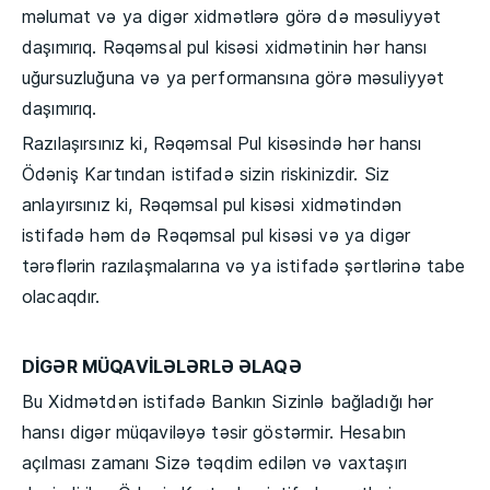
məlumat və ya digər xidmətlərə görə də məsuliyyət
daşımırıq. Rəqəmsal pul kisəsi xidmətinin hər hansı
uğursuzluğuna və ya performansına görə məsuliyyət
daşımırıq.
Razılaşırsınız ki, Rəqəmsal Pul kisəsində hər hansı
Ödəniş Kartından istifadə sizin riskinizdir. Siz
anlayırsınız ki, Rəqəmsal pul kisəsi xidmətindən
istifadə həm də Rəqəmsal pul kisəsi və ya digər
tərəflərin razılaşmalarına və ya istifadə şərtlərinə tabe
olacaqdır.
DİGƏR MÜQAVİLƏLƏRLƏ ƏLAQƏ
Bu Xidmətdən istifadə Bankın Sizinlə bağladığı hər
hansı digər müqaviləyə təsir göstərmir. Hesabın
açılması zamanı Sizə təqdim edilən və vaxtaşırı