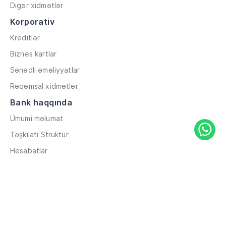
Digər xidmətlər
Korporativ
Kreditlər
Biznes kartlar
Sənədli əməliyyatlar
Rəqəmsal xidmətlər
Bank haqqında
Ümumi məlumat
Təşkilati Struktur
Hesabatlar
Müxbir əlaqələr
Rekvizitlər
Karyera
Məxfilik Siyasəti