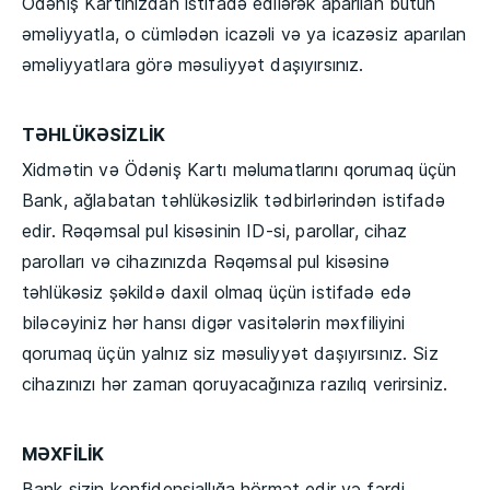
Ödəniş Kartınızdan istifadə edilərək aparılan bütün
əməliyyatla, o cümlədən icazəli və ya icazəsiz aparılan
əməliyyatlara görə məsuliyyət daşıyırsınız.
TƏHLÜKƏSİZLİK
Xidmətin və Ödəniş Kartı məlumatlarını qorumaq üçün
Bank, ağlabatan təhlükəsizlik tədbirlərindən istifadə
edir. Rəqəmsal pul kisəsinin ID-si, parollar, cihaz
parolları və cihazınızda Rəqəmsal pul kisəsinə
təhlükəsiz şəkildə daxil olmaq üçün istifadə edə
biləcəyiniz hər hansı digər vasitələrin məxfiliyini
qorumaq üçün yalnız siz məsuliyyət daşıyırsınız. Siz
cihazınızı hər zaman qoruyacağınıza razılıq verirsiniz.
MƏXFİLİK
Bank sizin konfidensiallığa hörmət edir və fərdi