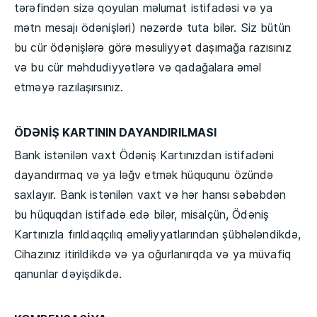
tərəfindən sizə qoyulan məlumat istifadəsi və ya
mətn mesajı ödənişləri) nəzərdə tuta bilər. Siz bütün
bu cür ödənişlərə görə məsuliyyət daşımağa razısınız
və bu cür məhdudiyyətlərə və qadağalara əməl
etməyə razılaşırsınız.
ÖDƏNİŞ KARTININ DAYANDIRILMASI
Bank istənilən vaxt Ödəniş Kartınızdan istifadəni
dayandırmaq və ya ləğv etmək hüququnu özündə
saxlayır. Bank istənilən vaxt və hər hansı səbəbdən
bu hüquqdan istifadə edə bilər, misalçün, Ödəniş
Kartınızla fırıldaqçılıq əməliyyatlarından şübhələndikdə,
Cihazınız itirildikdə və ya oğurlanırqda və ya müvafiq
qanunlar dəyişdikdə.