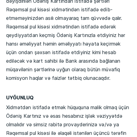
dəyişdirilən Ödəniş Kartından istifadə şərtləri
Rəqəmsal pul kisəsi xidmətindən istifadə edib-
etməməyinizdən asılı olmayaraq tam qüvvədə qalır.
Rəqəmsal pul kisəsi xidmətindən istifadə edərək
qeydiyyatdan keçmiş Ödəniş Kartınızla etdiyiniz hər
hansı əməliyyat həmin əməliyyatı həyata keçirmək
üçün ondan şəxsən istifadə etdiyiniz kimi hesab
ediləcək və kart sahibi ilə Bank arasında bağlanan
müqavilənin şərtlərinə uyğun olaraq bütün müvafiq
komisyon haqlar və faizlər tətbiq olunacaqdır.
UY
ĞUNLUQ
Xidmətdən istifadə etmək hüququna malik olmaq üçün
Ödəniş Kartınız və əsas hesabınız işlək vəziyyətdə
olmalıdır və simsiz rabitə provayderinizə və/və ya
Rəqəmsal pul kisəsi ilə əlaqəli istənilən üçüncü tərəfin