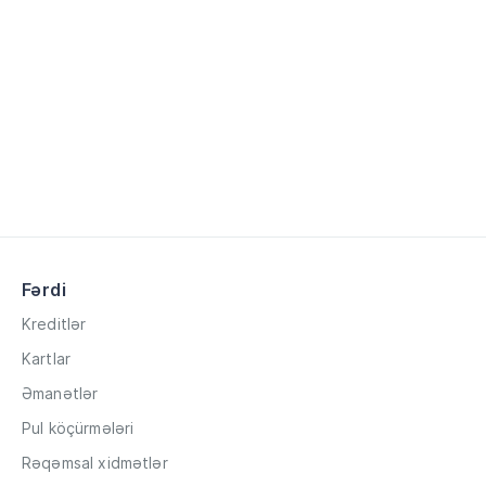
Fərdi
Kreditlər
Kartlar
Əmanətlər
Pul köçürmələri
Rəqəmsal xidmətlər