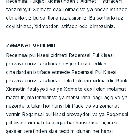
Rəqəmsal Pulqabı xidmətindən (“Xidmət”) istifadəni
tənzimləyir. Xidmətə daxil olmaq və ya ondan istifadə
etməklə siz bu şərtlərlə razılaşırsınız. Bu şərtlərlə razı
deyilsinizsə, Xidmətdən istifadə edə bilməzsiniz.
ZƏMANƏT
VERİLMİR
Rəqəmsal pul kisəsi xidməti Rəqəmsal Pul Kisəsi
provayderiniz tərəfindən uyğun hesab edilən
cihazlardan istifadə etməklə Rəqəmsal Pul Kisəsi
provayderiniz tərəfindən təklif olunan xidmətdir. Bank,
Xidmətin fəaliyyəti və ya Xidmətə daxil olan məlumat,
məzmun, materiallar və ya məhsullarla bağlı açıq və ya
nəzərdə tutulan hər hansı bir ifadə və ya zəmanət
vermir. Rəqəmsal pul kisəsi provayderi və ya Rəqəmsal
pul kisəsi xidməti ilə əlaqəli hər hansı digər üçüncü
şəxslər tərəfindən sizə təqdim olunan hər hansı