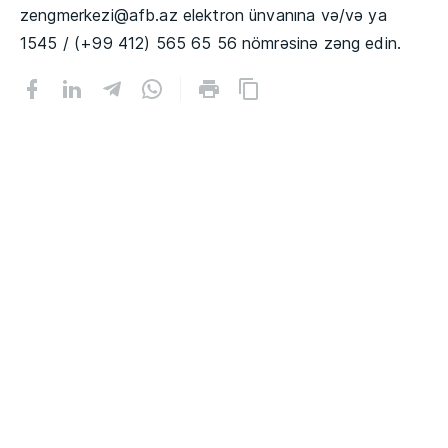
zengmerkezi@afb.az elektron ünvanına və/və ya
1545 / (+99 412) 565 65 56 nömrəsinə zəng edin.