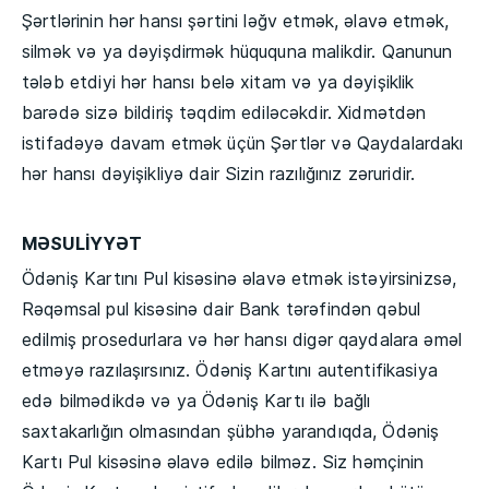
Şərtlərinin hər hansı şərtini ləğv etmək, əlavə etmək,
silmək və ya dəyişdirmək hüququna malikdir. Qanunun
tələb etdiyi hər hansı belə xitam və ya dəyişiklik
barədə sizə bildiriş təqdim ediləcəkdir. Xidmətdən
istifadəyə davam etmək üçün Şərtlər və Qaydalardakı
hər hansı dəyişikliyə dair Sizin razılığınız zəruridir.
MƏSULİYYƏT
Ödəniş Kartını Pul kisəsinə əlavə etmək istəyirsinizsə,
Rəqəmsal pul kisəsinə dair Bank tərəfindən qəbul
edilmiş prosedurlara və hər hansı digər qaydalara əməl
etməyə razılaşırsınız. Ödəniş Kartını autentifikasiya
edə bilmədikdə və ya Ödəniş Kartı ilə bağlı
saxtakarlığın olmasından şübhə yarandıqda, Ödəniş
Kartı Pul kisəsinə əlavə edilə bilməz. Siz həmçinin