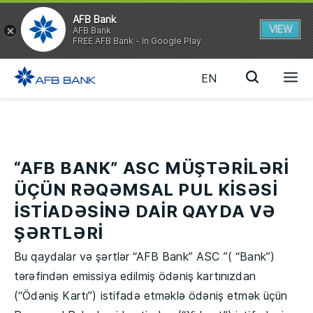
AFB Bank
VIEW
AFB Bank
FREE AFB Bank - In Google Play
EN
“AFB BANK” ASC MÜŞTƏRİLƏRİ
ÜÇÜN RƏQƏMSAL PUL KİSƏSİ
İSTİADƏSİNƏ DAİR QAYDA VƏ
ŞƏRTLƏRİ
Bu qaydalar və şərtlər “AFB Bank” ASC ”( “Bank”)
tərəfindən emissiya edilmiş ödəniş kartınızdan
(“Ödəniş Kartı”) istifadə etməklə ödəniş etmək üçün