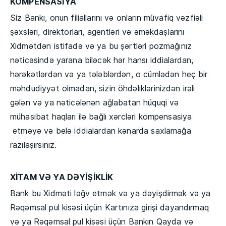
KOMPENSASİYA
Siz Bankı, onun filiallarını və onların müvafiq vəzfiəli
şəxsləri, direktorları, agentləri və əməkdaşlarını
Xidmətdən istifadə və ya bu şərtləri pozmağınız
nəticəsində yarana biləcək hər hansı iddialardan,
hərəkətlərdən və ya tələblərdən, o cümlədən heç bir
məhdudiyyət olmadan, sizin öhdəliklərinizdən irəli
gələn və ya nəticələnən ağlabatan hüquqi və
mühasibat haqları ilə bağlı xərcləri kompensasiya
etməyə və belə iddialardan kənarda saxlamağa
razılaşırsınız.
XİTAM VƏ YA DƏYİŞİKLİK
Bank bu Xidməti ləğv etmək və ya dəyişdirmək və ya
Rəqəmsal pul kisəsi üçün Kartınıza girişi dayandırmaq
və ya Rəqəmsal pul kisəsi üçün Bankın Qayda və