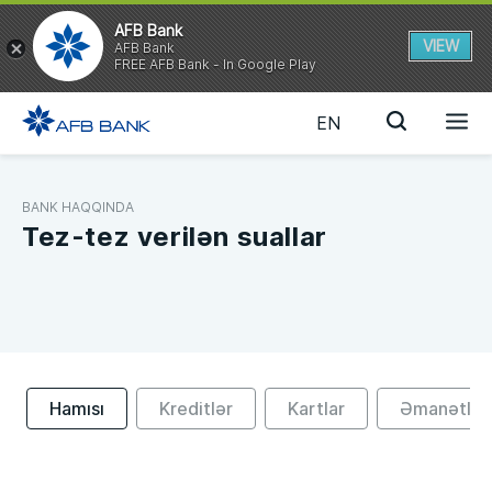
AFB Bank
VIEW
AFB Bank
FREE AFB Bank - In Google Play
EN
BANK HAQQINDA
Tez-tez verilən suallar
Hamısı
Kreditlər
Kartlar
Əmanətlər