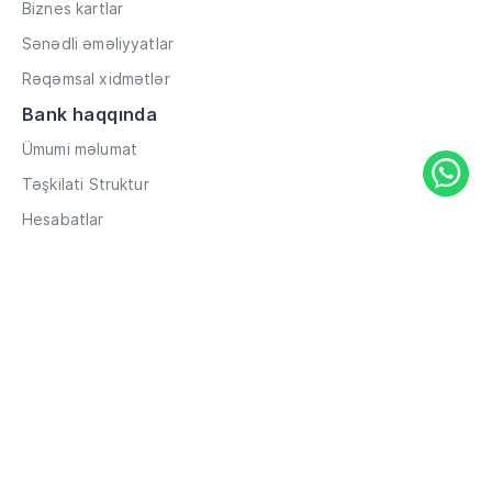
Biznes kartlar
Sənədli əməliyyatlar
Rəqəmsal xidmətlər
Bank haqqında
Ümumi məlumat
Təşkilati Struktur
Hesabatlar
Müxbir əlaqələr
Rekvizitlər
Karyera
Məxfilik Siyasəti
Qaydalar və Şərtlər
Hesabların məsafədən açılması
Məlumat