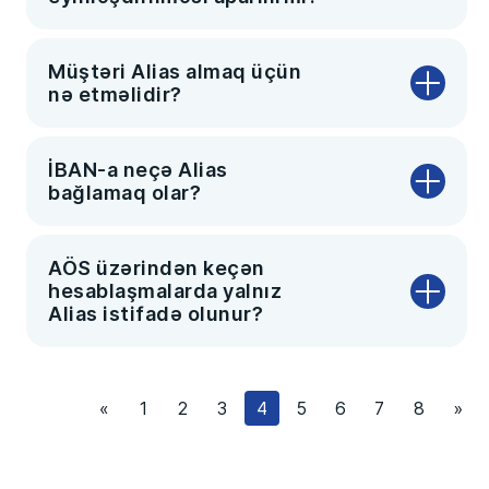
Müştəri Alias almaq üçün
nə etməlidir?
İBAN-a neçə Alias
bağlamaq olar?
AÖS üzərindən keçən
hesablaşmalarda yalnız
Alias istifadə olunur?
«
1
2
3
4
5
6
7
8
»