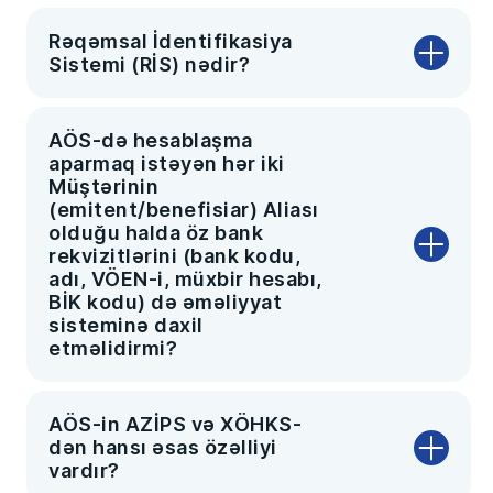
Rəqəmsal İdentifikasiya
Sistemi (RİS) nədir?
AÖS-də hesablaşma
aparmaq istəyən hər iki
Müştərinin
(emitent/benefisiar) Aliası
olduğu halda öz bank
rekvizitlərini (bank kodu,
adı, VÖEN-i, müxbir hesabı,
BİK kodu) də əməliyyat
sisteminə daxil
etməlidirmi?
AÖS-in AZİPS və XÖHKS-
dən hansı əsas özəlliyi
vardır?