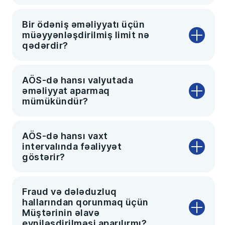
Bir ödəniş əməliyyatı üçün
müəyyənləşdirilmiş limit nə
qədərdir?
AÖS-də hansı valyutada
əməliyyat aparmaq
mümükündür?
AÖS-də hansı vaxt
intervalında fəaliyyət
göstərir?
Fraud və dələduzluq
hallarından qorunmaq üçün
Müştərinin əlavə
eyniləşdirilməsi aparılırmı?