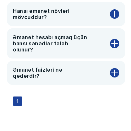
Hansı əmanət növləri
mövcuddur?
Əmanət hesabı açmaq üçün
hansı sənədlər tələb
olunur?
Əmanət faizləri nə
qədərdir?
1