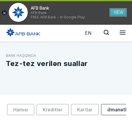
AFB Bank
VIEW
AFB Bank
FREE AFB Bank - In Google Play
EN
BANK HAQQINDA
Tez-tez verilən suallar
Hamısı
Kreditlər
Kartlar
Əmanətlər