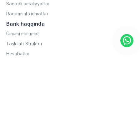
Sənədli əməliyyatlar
Rəqəmsal xidmətlər
Bank haqqında
Ümumi məlumat
Təşkilati Struktur
Hesabatlar
Müxbir əlaqələr
Rekvizitlər
Karyera
Məxfilik Siyasəti
Qaydalar və Şərtlər
Hesabların məsafədən açılması
Məlumat
Filiallar