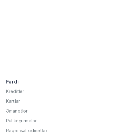
Fərdi
Kreditlər
Kartlar
Əmanətlər
Pul köçürmələri
Rəqəmsal xidmətlər