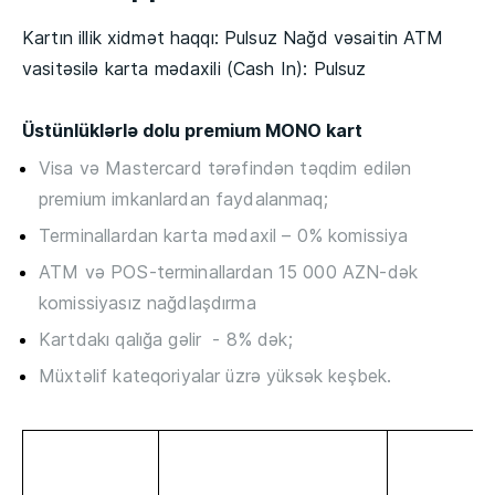
Kartın illik xidmət haqqı: Pulsuz Nağd vəsaitin ATM
vasitəsilə karta mədaxili (Cash In): Pulsuz
Üstünlüklərlə dolu premium MONO kart
Visa və Mastercard tərəfindən təqdim edilən
premium imkanlardan faydalanmaq;
Terminallardan karta mədaxil – 0% komissiya
ATM və POS-terminallardan 15 000 AZN-dək
komissiyasız nağdlaşdırma
Kartdakı qalığa gəlir - 8% dək;
Müxtəlif kateqoriyalar üzrə yüksək keşbek.