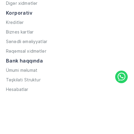
Digər xidmətlər
Korporativ
Kreditlər
Biznes kartlar
Sənədli əməliyyatlar
Rəqəmsal xidmətlər
Bank haqqında
Ümumi məlumat
Təşkilati Struktur
Hesabatlar
Müxbir əlaqələr
Rekvizitlər
Karyera
Məxfilik Siyasəti