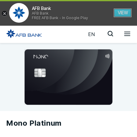
AFB Bank
VIEW
AFB Bank
FREE AFB Bank - In Google Play
EN
Mono Platinum