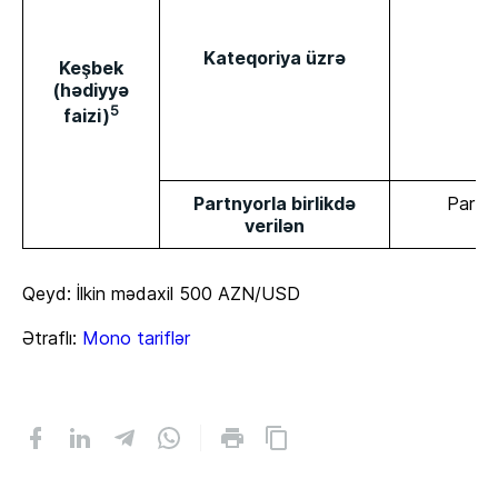
Kateqoriya üzrə
Keşbek
(hədiyyə
5
faizi)
Partnyorla birlikdə
Partny
verilən
Qeyd: İlkin mədaxil 500 AZN/USD
Ətraflı:
Mono tariflər