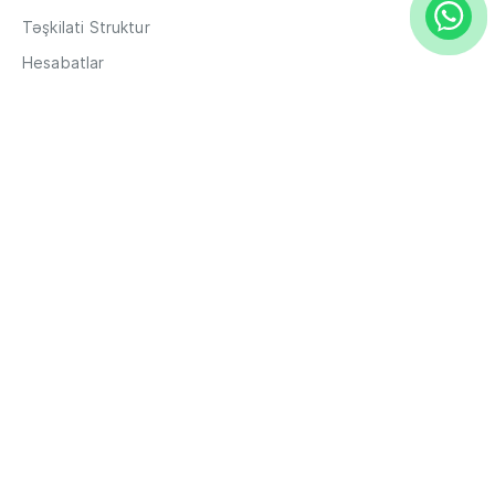
Təşkilati Struktur
Hesabatlar
Müxbir əlaqələr
Rekvizitlər
Karyera
Məxfilik Siyasəti
Qaydalar və Şərtlər
Hesabların məsafədən açılması
Məlumat
Filiallar
ATM-lər
Xəbərlər
Tender Elanı
Tez-tez verilən suallar