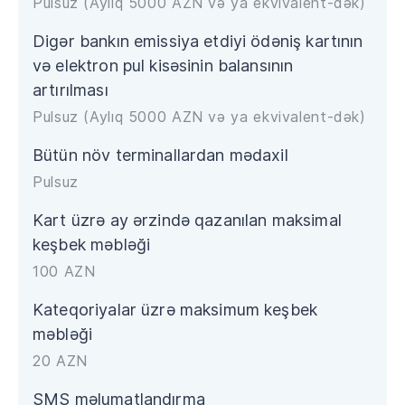
Pulsuz (Aylıq 5000 AZN və ya ekvivalent-dək)
Digər bankın emissiya etdiyi ödəniş kartının
və elektron pul kisəsinin balansının
artırılması
Pulsuz (Aylıq 5000 AZN və ya ekvivalent-dək)
Bütün növ terminallardan mədaxil
Pulsuz
Kart üzrə ay ərzində qazanılan maksimal
keşbek məbləği
100 AZN
Kateqoriyalar üzrə maksimum keşbek
məbləği
20 AZN
SMS məlumatlandırma