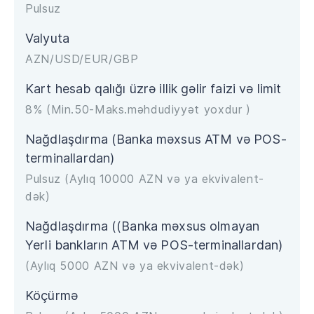
Pulsuz
Valyuta
AZN/USD/EUR/GBP
Kart hesab qalığı üzrə illik gəlir faizi və limit
8% (Min.50-Maks.məhdudiyyət yoxdur )
Nağdlaşdırma (Banka məxsus ATM və POS-
terminallardan)
Pulsuz (Aylıq 10000 AZN və ya ekvivalent-
dək)
Nağdlaşdırma ((Banka məxsus olmayan
Yerli bankların ATM və POS-terminallardan)
(Aylıq 5000 AZN və ya ekvivalent-dək)
Köçürmə