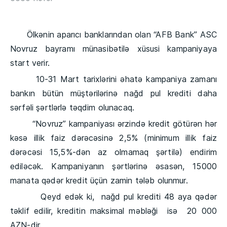
Ölkənin aparıcı banklarından olan “AFB Bank” ASC
Novruz bayramı münasibətilə xüsusi kampaniyaya
start verir.
10-31 Mart tarixlərini əhatə kampaniya zamanı
bankın bütün müştərilərinə nağd pul krediti daha
sərfəli şərtlərlə təqdim olunacaq.
“Novruz” kampaniyası ərzində kredit götürən hər
kəsə illik faiz dərəcəsinə 2,5% (minimum illik faiz
dərəcəsi 15,5%-dən az olmamaq şərtilə) endirim
ediləcək. Kampaniyanın şərtlərinə əsasən, 15000
manata qədər kredit üçün zamin tələb olunmur.
Qeyd edək ki, nağd pul krediti 48 aya qədər
təklif edilir, kreditin maksimal məbləği isə 20 000
AZN-dir.