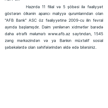
Hazırda 11 filial və 5 şöbəsi ilə fəaliyyət
göstərən ölkənin aparıcı maliyyə qurumlarından olan
"AFB Bank" ASC öz fəaliyyətinə 2009-cu ilin fevral
ayında başlamışdır. Daim yenilənən xidmətlər barədə
daha ətraflı məlumatı www.afb.az saytından, 1545
zəng mərkəzindən və ya Bankın müxtəlif sosial
şəbəkələrdə olan səhifələrindən əldə edə bilərsiniz.