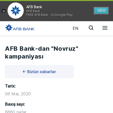
AFB Bank
VIEW
AFB Bank
FREE AFB Bank - In Google Play
EN
AFB Bank-dan "Novruz"
kampaniyası
← Bütün xəbərlər
Tarix:
06 Mar, 2020
Baxış sayı:
6660 nəfər