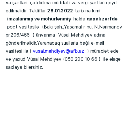
və şərtləri, çatdırılma müddəti və vergi şərtləri qeyd
edilməlidir. Təkliflər
28.01.2022
-tarixinə kimi
imzalanmış və möhürlənmiş
halda
qapalı zərfdə
poçt vasitəsilə (Bakı şəh.,Yasamal r-nu, N.Nərimanov
pr.206/466 ) ünvanına Vüsal Mehdiyev adına
göndərilməlidir.Yaranacaq suallarla bağlı e-mail
vasitəsi ilə (
vusal.mehdiyev@afb.az
) müraciət edə
və yaxud Vüsal Mehdiyev (050 290 10 66 ) ilə əlaqə
saxlaya bilərsiniz.