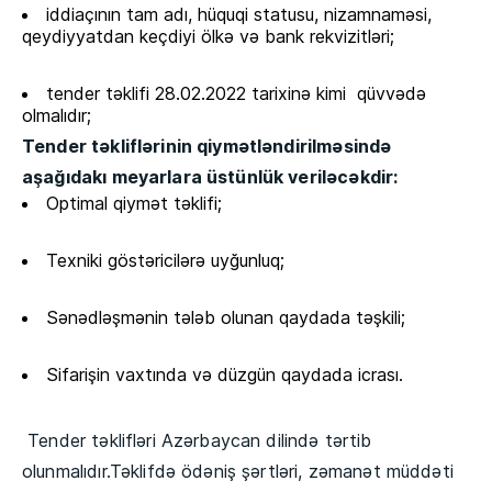
iddiaçının tam adı, hüquqi statusu, nizamnaməsi,
qeydiyyatdan keçdiyi ölkə və bank rekvizitləri;
tender təklifi 28.02.2022 tarixinə kimi qüvvədə
olmalıdır;
Tender təkliflərinin qiymətləndirilməsində
aşağıdakı meyarlara üstünlük veriləcəkdir:
Optimal qiymət təklifi;
Texniki göstəricilərə uyğunluq;
Sənədləşmənin tələb olunan qaydada təşkili;
Sifarişin vaxtında və düzgün qaydada icrası.
Tender təklifləri Azərbaycan dilində tərtib
olunmalıdır.Təklifdə ödəniş şərtləri, zəmanət müddəti