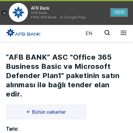
AFB Bank
VIEW
AFB Bank
FREE AFB Bank - In Google Play
EN
“AFB BANK” ASC "Office 365
Business Basic və Microsoft
Defender Plan1" paketinin satın
alınması ilə bağlı tender elan
edir.
← Bütün xəbərlər
Tarix: