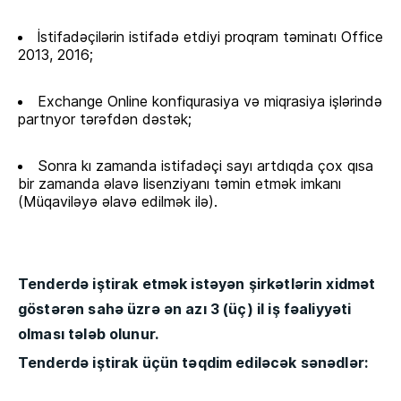
İstifadəçilərin istifadə etdiyi proqram təminatı Office
2013, 2016;
Exchange Online konfiqurasiya və miqrasiya işlərində
partnyor tərəfdən dəstək;
Sonra kı zamanda istifadəçi sayı artdıqda çox qısa
bir zamanda əlavə lisenziyanı təmin etmək imkanı
(Müqaviləyə əlavə edilmək ilə).
Tenderdə iştirak etmək istəyən şirkətlərin xidmət
göstərən sahə üzrə ən azı 3 (üç) il iş fəaliyyəti
olması tələb olunur.
Tenderdə iştirak üçün təqdim ediləcək sənədlər: