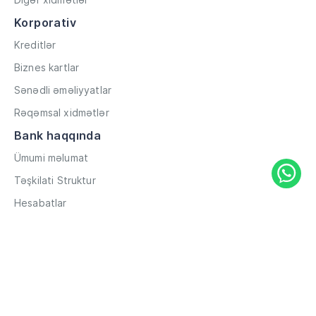
Korporativ
Kreditlər
Biznes kartlar
Sənədli əməliyyatlar
Rəqəmsal xidmətlər
Bank haqqında
Ümumi məlumat
Təşkilati Struktur
Hesabatlar
Müxbir əlaqələr
Rekvizitlər
Karyera
Məxfilik Siyasəti
Qaydalar və Şərtlər