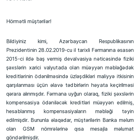
Hörmətli müştərilər!
Bildiyiniz kimi, Azərbaycan Respublikasının
Prezidentinin 28.02.2019-cu il tarixli Fərmanına əsasən
2015-ci ildə baş vermiş devalvasiya nəticəsində fiziki
şəxslərin xarici valyutada olan müəyyən məbləğədək
kreditlərinin ödənilməsində üzləşdikləri maliyyə itkisinin
qarşılanması üçün əlavə tədbirlərin həyata keçirilməsi
qərara alınmışdır. Fərmana uyğun olaraq, fiziki şəxslərin
kompensasiya ödəniləcək kreditləri müəyyən edilmiş,
hesablanmış kompensasiyaların məbləği təyin
edilmişdir. Bununla əlaqədar, müştərilərin Banka məlum
olan GSM nömrələrinə qısa mesajla məlumat
göndərilmişdir.