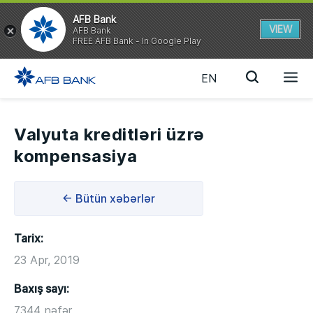
AFB Bank
VIEW
AFB Bank
FREE AFB Bank - In Google Play
EN
Valyuta kreditləri üzrə
kompensasiya
← Bütün xəbərlər
Tarix:
23 Apr, 2019
Baxış sayı:
7344 nəfər