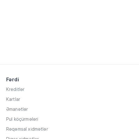
Fərdi
Kreditlər
Kartlar
Əmanətlər
Pul köçürmələri
Rəqəmsal xidmətlər
Digər xidmətlər