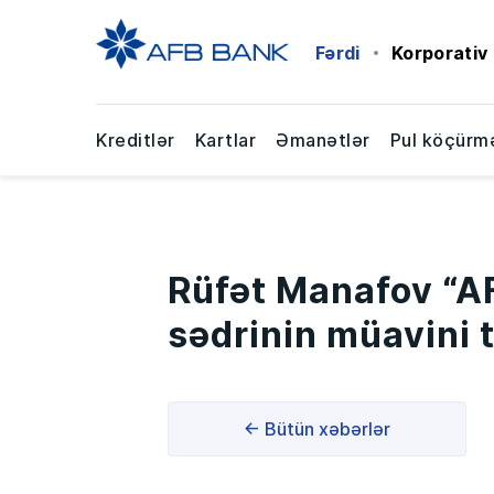
Fərdi
Korporativ
Kreditlər
Kartlar
Əmanətlər
Pul köçürmə
Rüfət Manafov “AF
sədrinin müavini t
← Bütün xəbərlər