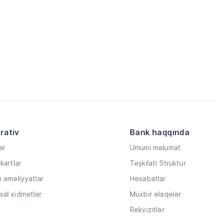
rativ
Bank haqqında
ər
Ümumi məlumat
kartlar
Təşkilati Struktur
i əməliyyatlar
Hesabatlar
al xidmətlər
Müxbir əlaqələr
Rekvizitlər