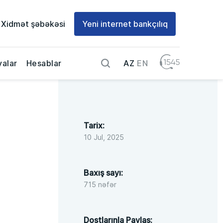
Xidmət şəbəkəsi
Yeni internet bankçılıq
AZ
EN
alar
Hesablar
Tarix:
10 Jul, 2025
Baxış sayı:
715 nəfər
Dostlarınla Paylaş: