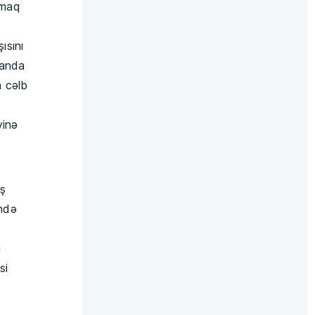
amaq
ısını
manda
n cəlb
yinə
aş
ində
ü
si