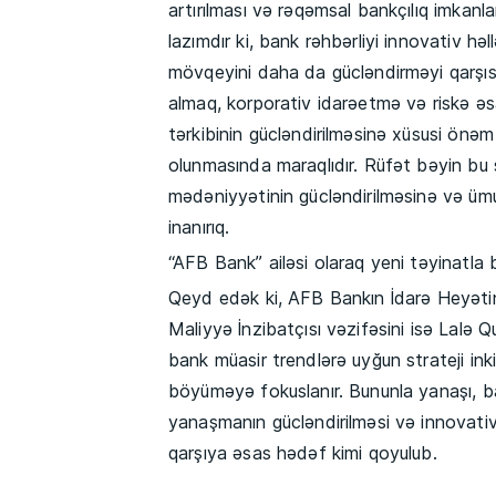
artırılması və rəqəmsal bankçılıq imkanl
lazımdır ki, bank rəhbərliyi innovativ h
mövqeyini daha da gücləndirməyi qarşıs
almaq, korporativ idarəetmə və riskə ə
tərkibinin gücləndirilməsinə xüsusi önəm
olunmasında maraqlıdır. Rüfət bəyin bu s
mədəniyyətinin gücləndirilməsinə və üm
inanırıq.
“AFB Bank” ailəsi olaraq yeni təyinatla 
Qeyd edək ki, AFB Bankın İdarə Heyətin
Maliyyə İnzibatçısı vəzifəsini isə Lalə 
bank müasir trendlərə uyğun strateji ink
böyüməyə fokuslanır. Bununla yanaşı, ban
yanaşmanın gücləndirilməsi və innovativ 
qarşıya əsas hədəf kimi qoyulub.