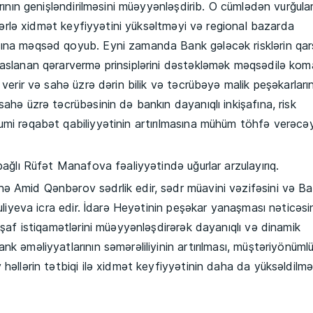
arının genişləndirilməsini müəyyənləşdirib. O cümlədən vurğul
əllərlə xidmət keyfiyyətini yüksəltməyi və regional bazarda
ına məqsəd qoyub. Eyni zamanda Bank gələcək risklərin qarş
saslanan qərarvermə prinsiplərini dəstəkləmək məqsədilə ko
 verir və sahə üzrə dərin bilik və təcrübəyə malik peşəkarları
ahə üzrə təcrübəsinin də bankın dayanıqlı inkişafına, risk
umi rəqabət qabiliyyətinin artırılmasına mühüm töhfə verəcə
bağlı Rüfət Manafova fəaliyyətində uğurlar arzulayırıq.
ə Amid Qənbərov sədrlik edir, sədr müavini vəzifəsini və B
Quliyeva icra edir. İdarə Heyətinin peşəkar yanaşması nəticəs
işaf istiqamətlərini müəyyənləşdirərək dayanıqlı və dinamik
k əməliyyatlarının səmərəliliyinin artırılması, müştəriyönüml
həllərin tətbiqi ilə xidmət keyfiyyətinin daha da yüksəldilmə