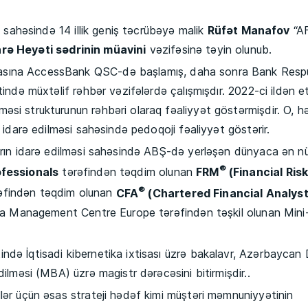
t sahəsində 14 illik geniş təcrübəyə malik
Rüfət Manafov
“A
arə Heyəti sədrinin müavini
vəzifəsinə təyin olunub.
asına AccessBank QSC-də başlamış, daha sonra Bank Respu
tində müxtəlif rəhbər vəzifələrdə çalışmışdır. 2022-ci ildən e
si strukturunun rəhbəri olaraq fəaliyyət göstərmişdir. O, h
n idarə edilməsi sahəsində pedoqoji fəaliyyət göstərir.
ların idarə edilməsi sahəsində ABŞ-də yerləşən dünyaca ən n
®
ofessionals
tərəfindən təqdim olunan
FRM
(Financial Ris
®
əfindən təqdim olunan
CFA
(Chartered Financial Analyst
anda Management Centre Europe tərəfindən təşkil olunan Mi
ndə İqtisadi kibernetika ixtisası üzrə bakalavr, Azərbaycan
dilməsi (MBA) üzrə magistr dərəcəsini bitirmişdir..
lər üçün əsas strateji hədəf kimi müştəri məmnuniyyətinin