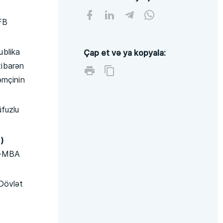
FB
blika
Çap et və ya kopyala:
tibarən
əmçinin
üfuzlu
k
)
ni-MBA
 Dövlət