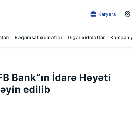
Karyera
ləri
Rəqəmsal xidmətlər
Digər xidmətlər
Kampaniy
B Bank”ın İdarə Heyəti
əyin edilib