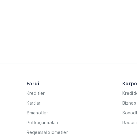
Fərdi
Korpo
Kreditlər
Kreditl
Kartlar
Biznes 
Əmanətlər
Sənədl
Pul köçürmələri
Rəqəms
Rəqəmsal xidmətlər