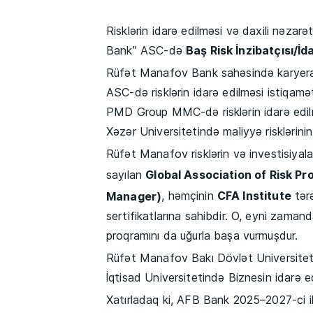
Risklərin idarə edilməsi və daxili nəzarə
Bank” ASC-də
Baş Risk İnzibatçısı/İd
Rüfət Manafov Bank sahəsində karyer
ASC-də risklərin idarə edilməsi istiqamə
PMD Group MMC-də risklərin idarə edilmə
Xəzər Universitetində maliyyə risklərini
Rüfət Manafov risklərin və investisiya
sayılan
Global Association of Risk Pr
Manager)
, həmçinin
CFA Institute
tər
sertifikatlarına sahibdir. O, eyni zam
proqramını da uğurla başa vurmuşdur.
Rüfət Manafov Bakı Dövlət Universiteti
İqtisad Universitetində Biznesin idarə e
Xatırladaq ki, AFB Bank 2025–2027-ci il