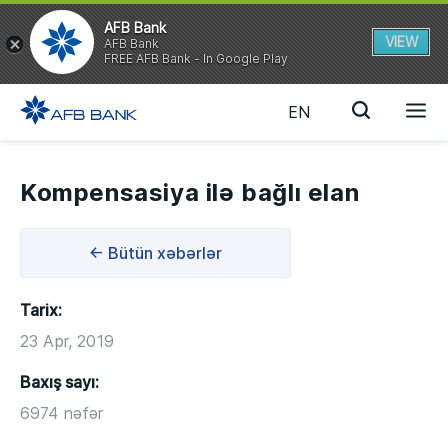
AFB Bank
VIEW
AFB Bank
FREE AFB Bank - In Google Play
EN
Kompensasiya ilə bağlı elan
← Bütün xəbərlər
Tarix:
23 Apr, 2019
Baxış sayı:
6974 nəfər