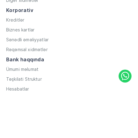
Digər xidmətlər
Korporativ
Kreditlər
Biznes kartlar
Sənədli əməliyyatlar
Rəqəmsal xidmətlər
Bank haqqında
Ümumi məlumat
Təşkilati Struktur
Hesabatlar
Müxbir əlaqələr
Rekvizitlər
Karyera
Məxfilik Siyasəti