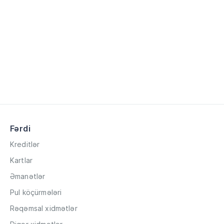
Fərdi
Kreditlər
Kartlar
Əmanətlər
Pul köçürmələri
Rəqəmsal xidmətlər