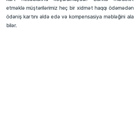
etməklə müştərilərimiz heç bir xidmət haqqı ödəmədən
ödəniş kartını əldə edə və kompensasiya məbləğini ala
bilər.