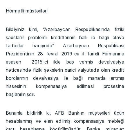
Hörmətli müştərilər!
Bildiyiniz kimi, “Azərbaycan Respublikasında fiziki
şəxslərin problemli kreditlərinin həlli ilə bağlı əlavə
tədbirlər haqqında” Azərbaycan Respublikası
Prezidentinin 28 fevral 2019-cu il tarixli Fərmanına
əsasən 2015-ci ildə baş vermiş devalvasiya
nəticəsində fiziki şəxslərin xarici valyutada olan kredit
borclarının devalvasiya ilə bağlı manatla artmış
hissəsinin kompensasiya edilməsi prosesinə
başlanılmışdır.
Bununla bildiririk ki, AFB Bank-ın müştəriləri üçün
hesablanmış və elan edilmiş kompensasiya məbləği
kart hesablarına köçürülmüşdür. Banka müraciət