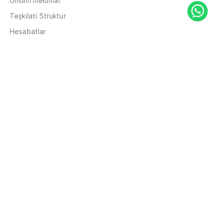
Ümumi məlumat
Təşkilati Struktur
Hesabatlar
Müxbir əlaqələr
Rekvizitlər
Karyera
Məxfilik Siyasəti
Qaydalar və Şərtlər
Hesabların məsafədən açılması
Məlumat
Filiallar
ATM-lər
Xəbərlər
Tender Elanı