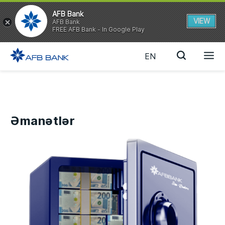
AFB Bank
VIEW
AFB Bank
FREE AFB Bank - In Google Play
EN
Əmanətlər