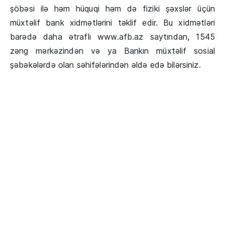
şöbəsi ilə həm hüquqi həm də fiziki şəxslər üçün
müxtəlif bank xidmətlərini təklif edir. Bu xidmətləri
barədə daha ətraflı www.afb.az saytından, 1545
zəng mərkəzindən və ya Bankın müxtəlif sosial
şəbəkələrdə olan səhifələrindən əldə edə bilərsiniz.