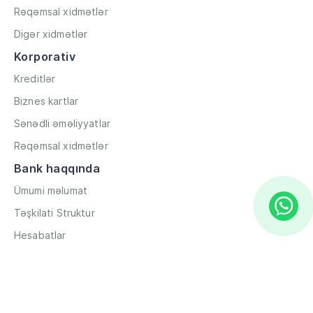
Rəqəmsal xidmətlər
Digər xidmətlər
Korporativ
Kreditlər
Biznes kartlar
Sənədli əməliyyatlar
Rəqəmsal xidmətlər
Bank haqqında
Ümumi məlumat
Təşkilati Struktur
Hesabatlar
Müxbir əlaqələr
Rekvizitlər
Karyera