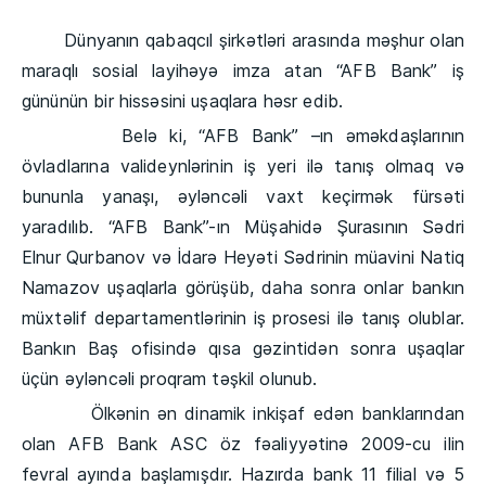
Dünyanın qabaqcıl şirkətləri arasında məşhur olan
maraqlı sosial layihəyə imza atan “AFB Bank” iş
gününün bir hissəsini uşaqlara həsr edib.
Belə ki, “AFB Bank” –ın əməkdaşlarının
övladlarına valideynlərinin iş yeri ilə tanış olmaq və
bununla yanaşı, əyləncəli vaxt keçirmək fürsəti
yaradılıb. “AFB Bank”-ın Müşahidə Şurasının Sədri
Elnur Qurbanov və İdarə Heyəti Sədrinin müavini Natiq
Namazov uşaqlarla görüşüb, daha sonra onlar bankın
müxtəlif departamentlərinin iş prosesi ilə tanış olublar.
Bankın Baş ofisində qısa gəzintidən sonra uşaqlar
üçün əyləncəli proqram təşkil olunub.
Ölkənin ən dinamik inkişaf edən banklarından
olan AFB Bank ASC öz fəaliyyətinə 2009-cu ilin
fevral ayında başlamışdır. Hazırda bank 11 filial və 5