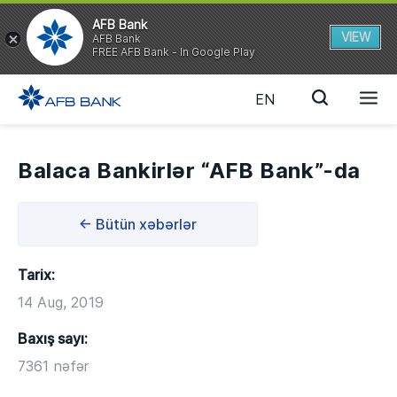
AFB Bank
VIEW
AFB Bank
FREE AFB Bank - In Google Play
EN
Balaca Bankirlər “AFB Bank”-da
← Bütün xəbərlər
Tarix:
14 Aug, 2019
Baxış sayı:
7361 nəfər