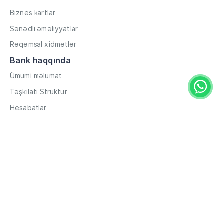
Biznes kartlar
Sənədli əməliyyatlar
Rəqəmsal xidmətlər
Bank haqqında
Ümumi məlumat
Təşkilati Struktur
Hesabatlar
Müxbir əlaqələr
Rekvizitlər
Karyera
Məxfilik Siyasəti
Qaydalar və Şərtlər
Hesabların məsafədən açılması
Məlumat