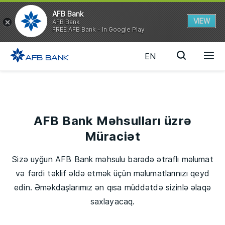
AFB Bank
VIEW
AFB Bank
FREE AFB Bank - In Google Play
EN
AFB Bank Məhsulları üzrə
Müraciət
Sizə uyğun AFB Bank məhsulu barədə ətraflı məlumat
və fərdi təklif əldə etmək üçün məlumatlarınızı qeyd
edin. Əməkdaşlarımız ən qısa müddətdə sizinlə əlaqə
saxlayacaq.