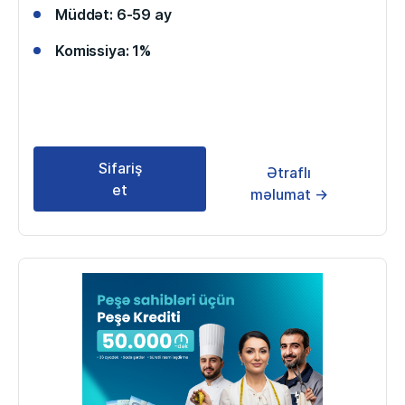
Müddət: 6-59 ay
Komissiya: 1%
Sifariş
Ətraflı
et
məlumat →