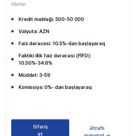
bilərlər.
Kredit məbləği: 500-50 000
Valyuta: AZN
Faiz dərəcəsi: 10.5%-dan başlayaraq
Faktiki illik faiz dərəcəsi (FİFD):
10.50%-34.6%
Müddət: 3-59
Komissiya: 0%- dan başlayaraq
Sifariş
Ətraflı
et
məlumat →