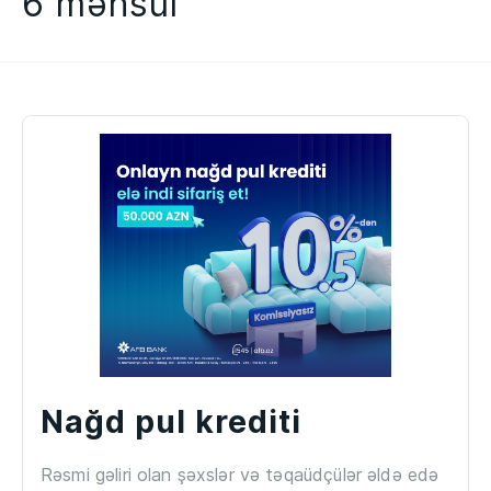
6
məhsul
Nağd pul krediti
Rəsmi gəliri olan şəxslər və təqaüdçülər əldə edə