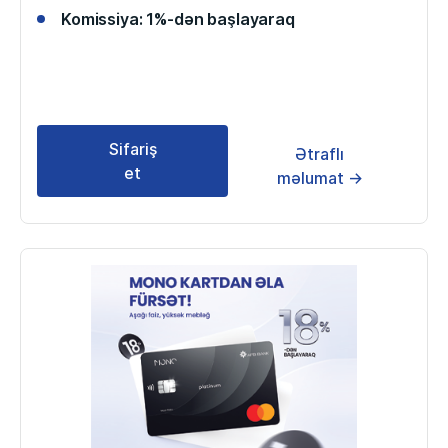
Komissiya: 1%-dən başlayaraq
Sifariş
Ətraflı
et
məlumat →