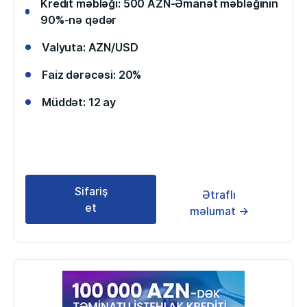
Kredit məbləği: 500 AZN-Əmanət məbləğinin
90%-nə qədər
Valyuta: AZN/USD
Faiz dərəcəsi: 20%
Müddət: 12 ay
Sifariş
Ətraflı
et
məlumat →