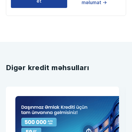
et
məlumat →
Digər kredit məhsulları