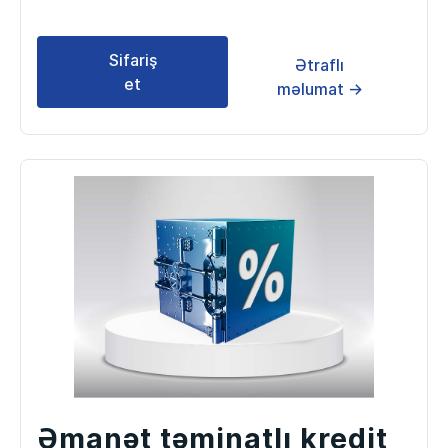
Sifariş
Ətraflı
et
məlumat →
Əmanət təminatlı kredit