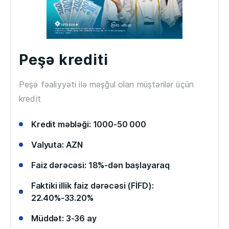
Peşə krediti
Peşə fəaliyyəti ilə məşğul olan müştərilər üçün
kredit
Kredit məbləği: 1000-50 000
Valyuta: AZN
Faiz dərəcəsi: 18%-dən başlayaraq
Faktiki illik faiz dərəcəsi (FİFD):
22.40%-33.20%
Müddət: 3-36 ay