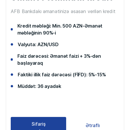
AFB Bankdakı əmanətinizə əsasən verilən kredit
Kredit məbləği: Min. 500 AZN-Əmanət
məbləğinin 90%-i
Valyuta: AZN/USD
Faiz dərəcəsi: Əmanət faizi + 3%-dən
başlayaraq
Faktiki illik faiz dərəcəsi (FİFD): 5%-15%
Müddət: 36 ayadək
Sifariş
Ətraflı