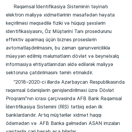
Rəqəmsal İdentifikasiya Sisteminin təyinatı
elektron maliyyə xidmətlərinin məsafədən həyata
keçirilməsi məqsədilə fiziki və hüquqi şəxslərin
identifikasiyasını, Öz Müştərini Tanı prosedurunu
effektiv aparmaq üçün biznes proseslərin
avtomatlaşdırılmasını, bu zaman qanunvericiliklə
müəyyən edilmiş məlumatların dövlət və beynəlxalq
informasiya ehtiyatlarından əldə edilərək maliyyə
sektoruna çatdırılmasını təmin etməkdir.
“2018–2020-ci illərdə Azərbaycan Respublikasında
rəqəmsal ödənişlərin genişləndirilməsi üzrə Dövlət
Proqramı”nın icrası çərçivəsində AFB Bank Rəqəmsal
İdentifikasiya Sistemini (RİS) tətbiq edən ilk
banklardandır. Artıq müştərilər xidmət haqqı
ödəmədən və AFB Banka gəlmədən ASAN imzaları
vasitəsilə cari hesab aça bilərlər.