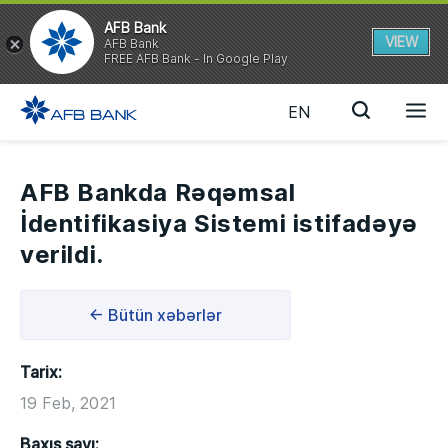
AFB Bank
VIEW
AFB Bank
FREE AFB Bank - In Google Play
EN
AFB Bankda Rəqəmsal
İdentifikasiya Sistemi istifadəyə
verildi.
← Bütün xəbərlər
Tarix:
19 Feb, 2021
Baxış sayı: