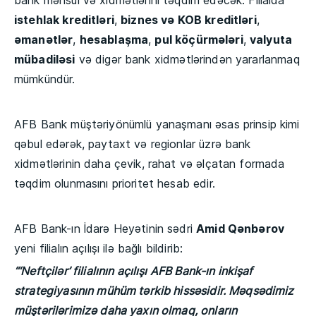
bank məhsul və xidmətlərini təqdim edəcək. Filialda
istehlak kreditləri
,
biznes və KOB kreditləri
,
əmanətlər
,
hesablaşma
,
pul köçürmələri
,
valyuta
mübadiləsi
və digər bank xidmətlərindən yararlanmaq
mümkündür.
AFB Bank müştəriyönümlü yanaşmanı əsas prinsip kimi
qəbul edərək, paytaxt və regionlar üzrə bank
xidmətlərinin daha çevik, rahat və əlçatan formada
təqdim olunmasını prioritet hesab edir.
AFB Bank-ın İdarə Heyətinin sədri
Amid Qənbərov
yeni filialın açılışı ilə bağlı bildirib:
“‘Neftçilər’ filialının açılışı AFB Bank-ın inkişaf
strategiyasının mühüm tərkib hissəsidir. Məqsədimiz
müştərilərimizə daha yaxın olmaq, onların