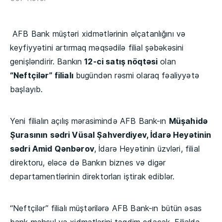
AFB Bank müştəri xidmətlərinin əlçatanlığını və
keyfiyyətini artırmaq məqsədilə filial şəbəkəsini
genişləndirir. Bankın
12-ci satış nöqtəsi
olan
“Neftçilər” filialı
bugündən rəsmi olaraq fəaliyyətə
başlayıb.
Yeni filialın açılış mərasimində AFB Bank-ın
Müşahidə
Şurasının sədri Vüsal Şahverdiyev
, İdarə Heyətinin
sədri Amid Qənbərov
, İdarə Heyətinin üzvləri, filial
direktoru, eləcə də Bankın biznes və digər
departamentlərinin direktorları iştirak ediblər.
“Neftçilər” filialı müştərilərə AFB Bank-ın bütün əsas