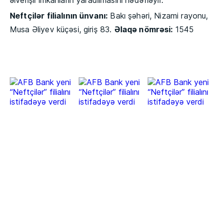
əlverişli imkanların yaradılmasını hədəfləyir.
Neftçilər filialının ünvanı:
Bakı şəhəri, Nizami rayonu,
Musa Əliyev küçəsi, giriş 83.
Əlaqə nömrəsi:
1545