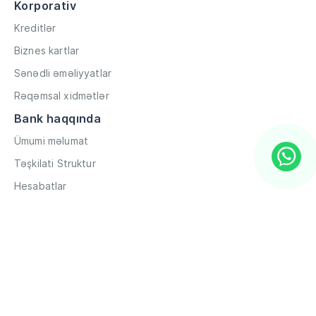
Korporativ
Kreditlər
Biznes kartlar
Sənədli əməliyyatlar
Rəqəmsal xidmətlər
Bank haqqında
Ümumi məlumat
Təşkilati Struktur
Hesabatlar
Müxbir əlaqələr
Rekvizitlər
Karyera
Məxfilik Siyasəti
Qaydalar və Şərtlər