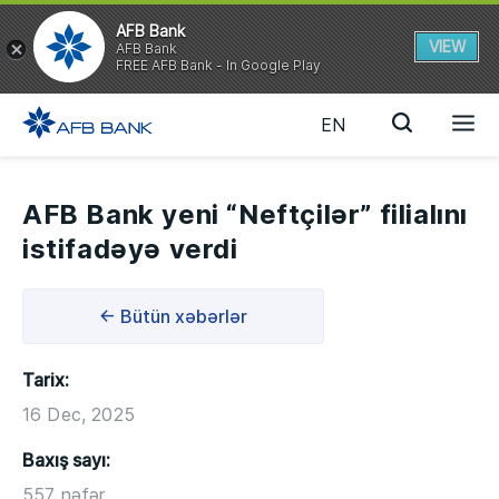
AFB Bank
VIEW
AFB Bank
FREE AFB Bank - In Google Play
EN
AFB Bank yeni “Neftçilər” filialını
istifadəyə verdi
← Bütün xəbərlər
Tarix:
16 Dec, 2025
Baxış sayı:
557 nəfər