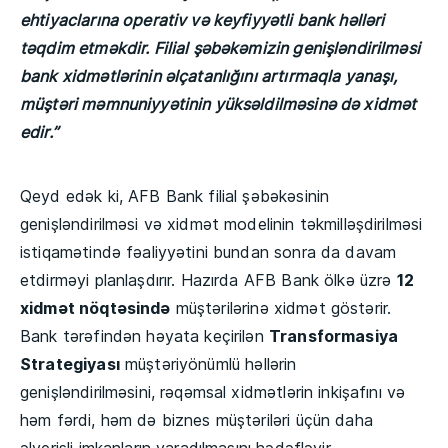
ehtiyaclarına operativ və keyfiyyətli bank həlləri
təqdim etməkdir. Filial şəbəkəmizin genişləndirilməsi
bank xidmətlərinin əlçatanlığını artırmaqla yanaşı,
müştəri məmnuniyyətinin yüksəldilməsinə də xidmət
edir.”
Qeyd edək ki, AFB Bank filial şəbəkəsinin
genişləndirilməsi və xidmət modelinin təkmilləşdirilməsi
istiqamətində fəaliyyətini bundan sonra da davam
etdirməyi planlaşdırır. Hazırda AFB Bank ölkə üzrə
12
xidmət nöqtəsində
müştərilərinə xidmət göstərir.
Bank tərəfindən həyata keçirilən
Transformasiya
Strategiyası
müştəriyönümlü həllərin
genişləndirilməsini, rəqəmsal xidmətlərin inkişafını və
həm fərdi, həm də biznes müştəriləri üçün daha