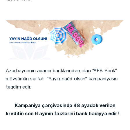
Azərbaycanın aparıcı banklarından olan “AFB Bank”
mövsümün sərfəli “Yayın nağd olsun” kampaniyasını
təqdim edir.
Kampaniya çərçivəsində 48 ayadək verilən
kreditin son 6 ayının faizlərini bank h
ədiyyə edir!