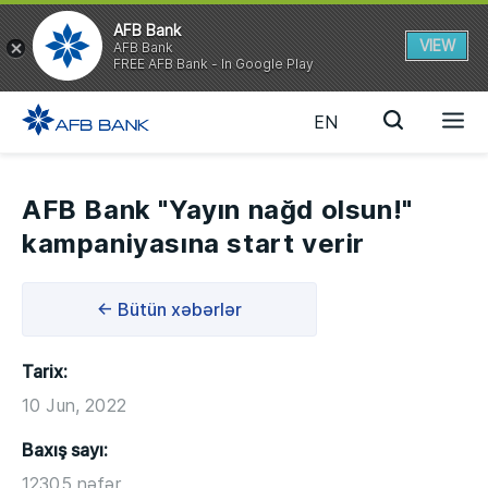
AFB Bank
VIEW
AFB Bank
FREE AFB Bank - In Google Play
EN
AFB Bank "Yayın nağd olsun!"
kampaniyasına start verir
← Bütün xəbərlər
Tarix:
10 Jun, 2022
Baxış sayı:
12305 nəfər