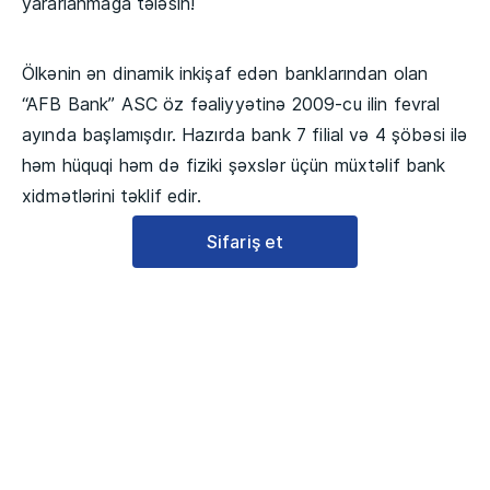
yararlanmağa tələsin!
Ölkənin ən dinamik inkişaf edən banklarından olan
“AFB Bank” ASC öz fəaliyyətinə 2009-cu ilin fevral
ayında başlamışdır. Hazırda bank 7 filial və 4 şöbəsi ilə
həm hüquqi həm də fiziki şəxslər üçün müxtəlif bank
xidmətlərini təklif edir.
Sifariş et