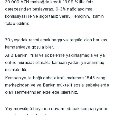
30 000 AZN məbləğdə kredit 13.99 % illik faiz
dərəcəsindən başlayaraq, 0-3% nağdlaşdırma
komissiyası ilə və sığortasız verilir. Həmçinin, zamin
tələb edilmir.
70 yaşadək rəsmi əmək haqqı və təqaüd alan hər kəs
kampaniyaya qoşula bilər.
AFB Bankın filial və şöbələrinə yaxınlaşmaqla və ya
online müraciət etməklə kampaniyadan yararlanmaq
mümkündür.
Kampaniya ilə bağlı daha ətraflı məlumatı 1545 zəng
mərkəzindən və ya Bankın müxtəlif sosial şəbəkələrdə
olan səhifələrindən əldə edə bilərsiniz.
Yay mövsümü boyunca davam edəcək kampaniyadan