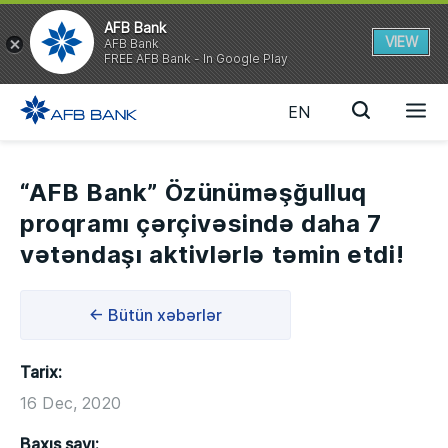
AFB Bank
VIEW
AFB Bank
FREE AFB Bank - In Google Play
EN
“AFB Bank” Özünüməşğulluq
proqramı çərçivəsində daha 7
vətəndaşı aktivlərlə təmin etdi!
← Bütün xəbərlər
Tarix:
16 Dec, 2020
Baxış sayı: