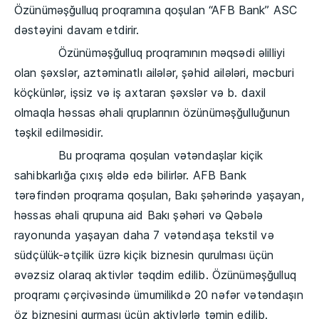
Özünüməşğulluq proqramına qoşulan “AFB Bank” ASC
dəstəyini davam etdirir.
Özünüməşğulluq proqramının məqsədi əlilliyi
olan şəxslər, aztəminatlı ailələr, şəhid ailələri, məcburi
köçkünlər, işsiz və iş axtaran şəxslər və b. daxil
olmaqla həssas əhali qruplarının özünüməşğulluğunun
təşkil edilməsidir.
Bu proqrama qoşulan vətəndaşlar kiçik
sahibkarlığa çıxış əldə edə bilirlər. AFB Bank
tərəfindən proqrama qoşulan, Bakı şəhərində yaşayan,
həssas əhali qrupuna aid Bakı şəhəri və Qəbələ
rayonunda yaşayan daha 7 vətəndaşa tekstil və
südçülük-ətçilik üzrə kiçik biznesin qurulması üçün
əvəzsiz olaraq aktivlər təqdim edilib. Özünüməşğulluq
proqramı çərçivəsində ümumilikdə 20 nəfər vətəndaşın
öz biznesini qurması üçün aktivlərlə təmin edilib.