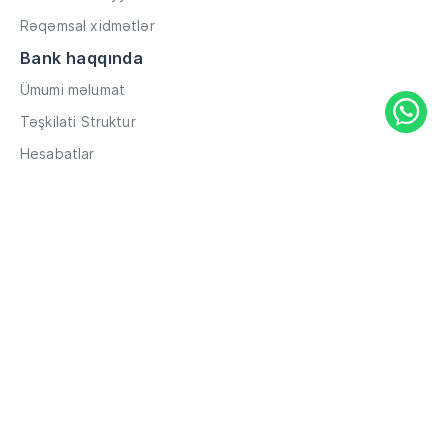
Rəqəmsal xidmətlər
Bank haqqında
Ümumi məlumat
Təşkilati Struktur
Hesabatlar
Müxbir əlaqələr
Rekvizitlər
Karyera
Məxfilik Siyasəti
Qaydalar və Şərtlər
Hesabların məsafədən açılması
Məlumat
Filiallar
ATM-lər