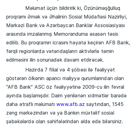
Məlumat üçün bildiririk ki, Özünüməşğulluq
proqramı Əmək və Əhalinin Sosial Müdafiəsi Nazirliyi,
Mərkəzi Bank və Azərbaycan Banklar Assosiasiyası
arasında imzalanmış Memoranduma əsasən təsis
edilib. Bu proqramın icrasını həyata keçirən AFB Bank,
fərqli regionlarda vətəndaşların aktivlərlə təmin
edilməsini ilin sonunadək davam etdirəcək.
Hazırda 7 filial və 4 şöbəsi ilə fəaliyyət
göstərən ölkənin aparıcı maliyyə qurumlarından olan
"AFB Bank" ASC öz fəaliyyətinə 2009-cu ilin fevral
ayında başlamışdır. Daim yenilənən xidmətlər barədə
daha ətraflı məlumatı
www.afb.az
saytından, 1545
zəng mərkəzindən və ya Bankın müxtəlif sosial
şəbəkələrdə olan səhifələrindən əldə edə bilərsiniz.