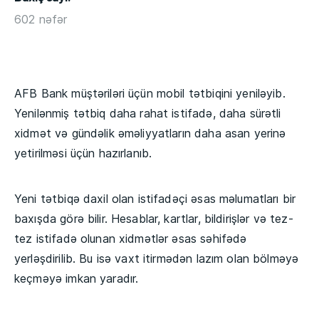
602 nəfər
AFB Bank müştəriləri üçün mobil tətbiqini yeniləyib.
Yenilənmiş tətbiq daha rahat istifadə, daha sürətli
xidmət və gündəlik əməliyyatların daha asan yerinə
yetirilməsi üçün hazırlanıb.
Yeni tətbiqə daxil olan istifadəçi əsas məlumatları bir
baxışda görə bilir. Hesablar, kartlar, bildirişlər və tez-
tez istifadə olunan xidmətlər əsas səhifədə
yerləşdirilib. Bu isə vaxt itirmədən lazım olan bölməyə
keçməyə imkan yaradır.