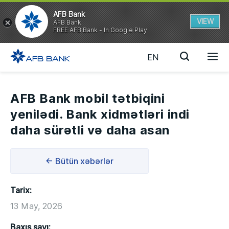
AFB Bank
VIEW
AFB Bank
FREE AFB Bank - In Google Play
EN
AFB Bank mobil tətbiqini
yenilədi. Bank xidmətləri indi
daha sürətli və daha asan
← Bütün xəbərlər
Tarix:
13 May, 2026
Baxış sayı: