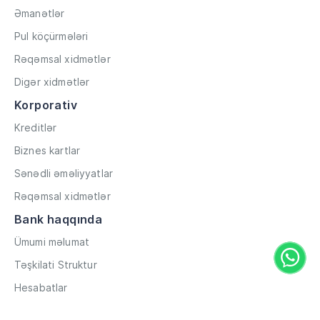
Əmanətlər
Pul köçürmələri
Rəqəmsal xidmətlər
Digər xidmətlər
Korporativ
Kreditlər
Biznes kartlar
Sənədli əməliyyatlar
Rəqəmsal xidmətlər
Bank haqqında
Ümumi məlumat
Təşkilati Struktur
Hesabatlar
Müxbir əlaqələr