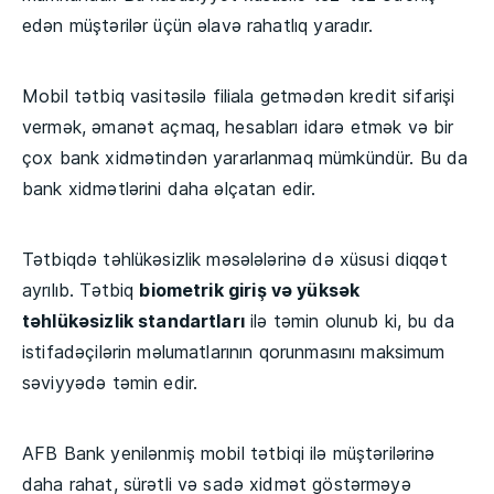
edən müştərilər üçün əlavə rahatlıq yaradır.
Mobil tətbiq vasitəsilə filiala getmədən kredit sifarişi
vermək, əmanət açmaq, hesabları idarə etmək və bir
çox bank xidmətindən yararlanmaq mümkündür. Bu da
bank xidmətlərini daha əlçatan edir.
Tətbiqdə təhlükəsizlik məsələlərinə də xüsusi diqqət
ayrılıb. Tətbiq
biometrik giriş və yüksək
təhlükəsizlik standartları
ilə təmin olunub ki, bu da
istifadəçilərin məlumatlarının qorunmasını maksimum
səviyyədə təmin edir.
AFB Bank yenilənmiş mobil tətbiqi ilə müştərilərinə
daha rahat, sürətli və sadə xidmət göstərməyə