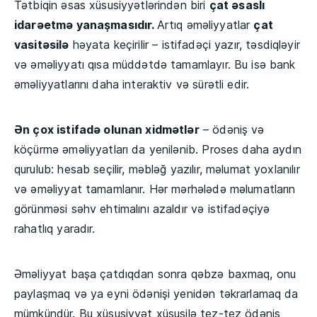
Tətbiqin əsas xüsusiyyətlərindən biri
çat əsaslı
idarəetmə yanaşmasıdır.
Artıq əməliyyatlar
çat
vasitəsilə
həyata keçirilir – istifadəçi yazır, təsdiqləyir
və əməliyyatı qısa müddətdə tamamlayır. Bu isə bank
əməliyyatlarını daha interaktiv və sürətli edir.
Ən çox istifadə olunan xidmətlər
– ödəniş və
köçürmə əməliyyatları da yenilənib. Proses daha aydın
qurulub: hesab seçilir, məbləğ yazılır, məlumat yoxlanılır
və əməliyyat tamamlanır. Hər mərhələdə məlumatların
görünməsi səhv ehtimalını azaldır və istifadəçiyə
rahatlıq yaradır.
Əməliyyat başa çatdıqdan sonra qəbzə baxmaq, onu
paylaşmaq və ya eyni ödənişi yenidən təkrarlamaq da
mümkündür. Bu xüsusiyyət xüsusilə tez-tez ödəniş