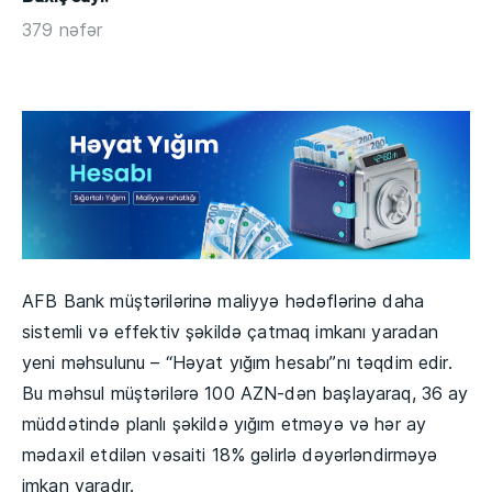
379 nəfər
AFB Bank müştərilərinə maliyyə hədəflərinə daha
sistemli və effektiv şəkildə çatmaq imkanı yaradan
yeni məhsulunu – “Həyat yığım hesabı”nı təqdim edir.
Bu məhsul müştərilərə 100 AZN-dən başlayaraq, 36 ay
müddətində planlı şəkildə yığım etməyə və hər ay
mədaxil etdilən vəsaiti 18% gəlirlə dəyərləndirməyə
imkan yaradır.