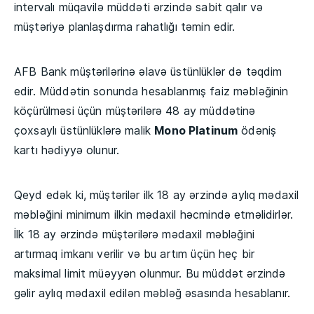
intervalı müqavilə müddəti ərzində sabit qalır və
müştəriyə planlaşdırma rahatlığı təmin edir.
AFB Bank müştərilərinə əlavə üstünlüklər də təqdim
edir. Müddətin sonunda hesablanmış faiz məbləğinin
köçürülməsi üçün müştərilərə 48 ay müddətinə
çoxsaylı üstünlüklərə malik
Mono Platinum
ödəniş
kartı hədiyyə olunur.
Qeyd edək ki, müştərilər ilk 18 ay ərzində aylıq mədaxil
məbləğini minimum ilkin mədaxil həcmində etməlidirlər.
İlk 18 ay ərzində müştərilərə mədaxil məbləğini
artırmaq imkanı verilir və bu artım üçün heç bir
maksimal limit müəyyən olunmur. Bu müddət ərzində
gəlir aylıq mədaxil edilən məbləğ əsasında hesablanır.