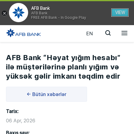
AFB Bank
VIEW
AFB Bank
FREE AFB Bank - In Google Play
EN
AFB Bank “Həyat yığım hesabı”
ilə müştərilərinə planlı yığım və
yüksək gəlir imkanı təqdim edir
← Bütün xəbərlər
Tarix:
06 Apr, 2026
Baxış sayı: