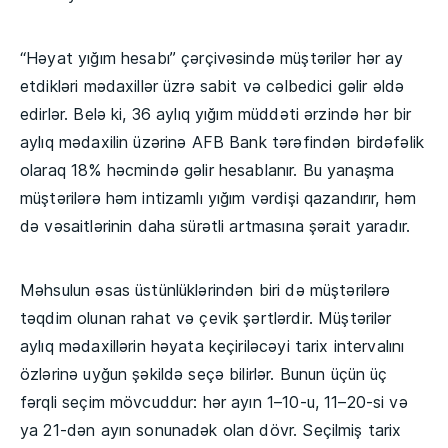
“Həyat yığım hesabı” çərçivəsində müştərilər hər ay
etdikləri mədaxillər üzrə sabit və cəlbedici gəlir əldə
edirlər. Belə ki, 36 aylıq yığım müddəti ərzində hər bir
aylıq mədaxilin üzərinə AFB Bank tərəfindən birdəfəlik
olaraq 18% həcmində gəlir hesablanır. Bu yanaşma
müştərilərə həm intizamlı yığım vərdişi qazandırır, həm
də vəsaitlərinin daha sürətli artmasına şərait yaradır.
Məhsulun əsas üstünlüklərindən biri də müştərilərə
təqdim olunan rahat və çevik şərtlərdir. Müştərilər
aylıq mədaxillərin həyata keçiriləcəyi tarix intervalını
özlərinə uyğun şəkildə seçə bilirlər. Bunun üçün üç
fərqli seçim mövcuddur: hər ayın 1–10-u, 11–20-si və
ya 21-dən ayın sonunadək olan dövr. Seçilmiş tarix