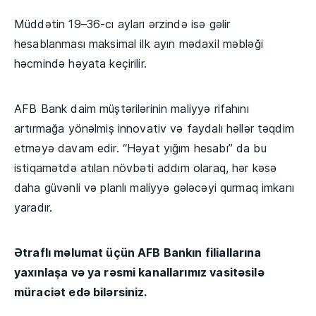
Müddətin 19–36-cı ayları ərzində isə gəlir
hesablanması maksimal ilk ayın mədaxil məbləği
həcmində həyata keçirilir.
AFB Bank daim müştərilərinin maliyyə rifahını
artırmağa yönəlmiş innovativ və faydalı həllər təqdim
etməyə davam edir. “Həyat yığım hesabı” da bu
istiqamətdə atılan növbəti addım olaraq, hər kəsə
daha güvənli və planlı maliyyə gələcəyi qurmaq imkanı
yaradır.
Ətraflı məlumat üçün AFB Bankın filiallarına
yaxınlaşa və ya rəsmi kanallarımız vasitəsilə
müraciət edə bilərsiniz.