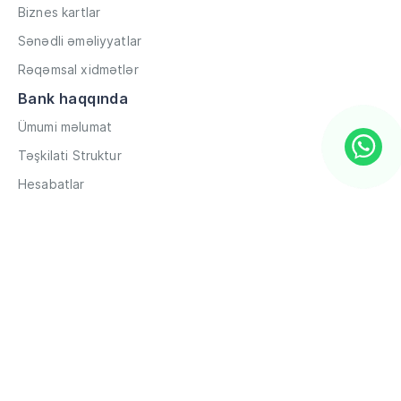
Biznes kartlar
Sənədli əməliyyatlar
Rəqəmsal xidmətlər
Bank haqqında
Ümumi məlumat
Təşkilati Struktur
Hesabatlar
Müxbir əlaqələr
Rekvizitlər
Karyera
Məxfilik Siyasəti
Qaydalar və Şərtlər
Hesabların məsafədən açılması
Məlumat