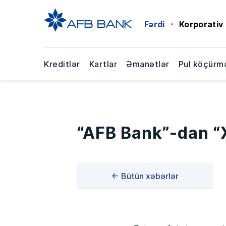
Fərdi
Korporativ
Kreditlər
Kartlar
Əmanətlər
Pul köçürmə
“AFB Bank”-dan “
← Bütün xəbərlər