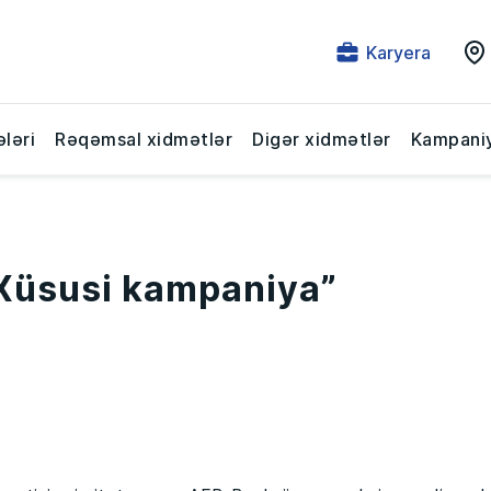
Karyera
ləri
Rəqəmsal xidmətlər
Digər xidmətlər
Kampaniy
Xüsusi kampaniya”