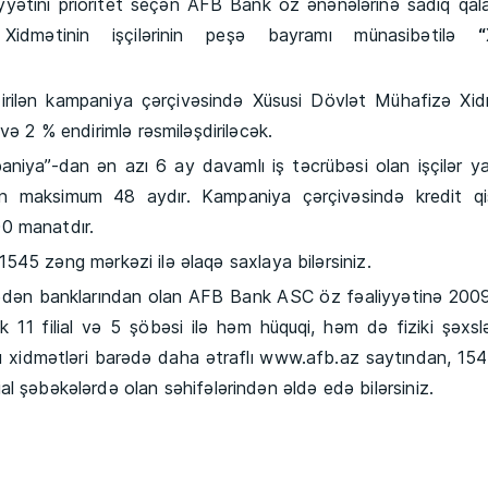
ioritet seçən AFB Bank öz ənənələrinə sadiq qala
idmətinin işçilərinin peşə bayramı münasibətilə
“
n kampaniya çərçivəsində Xüsusi Dövlət Mühafizə Xid
və 2 % endirimlə rəsmiləşdiriləcək.
an ən azı 6 ay davamlı iş təcrübəsi olan işçilər ya
ditin maksimum 48 aydır. Kampaniya çərçivəsində kredit q
0 manatdır.
ng mərkəzi ilə əlaqə saxlaya bilərsiniz.
anklarından olan AFB Bank ASC öz fəaliyyətinə 2009-c
k 11 filial və 5 şöbəsi ilə həm hüquqi, həm də fiziki şəxsl
 Bu xidmətləri barədə daha ətraflı www.afb.az saytından, 15
l şəbəkələrdə olan səhifələrindən əldə edə bilərsiniz.