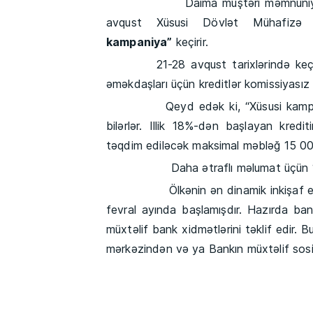
Daima müştəri məmnuniyyətini pr
avqust Xüsusi Dövlət Mühafizə X
kampaniya”
keçirir.
21-28 avqust tarixlərində keçirilə
əməkdaşları üçün kreditlər komissiyasız 
Qeyd edək ki, “Xüsusi kampaniya”-d
bilərlər. Illik 18%-dən başlayan kre
təqdim ediləcək maksimal məbləğ 15 00
Daha ətraflı məlumat üçün 1545 zə
Ölkənin ən dinamik inkişaf edən b
fevral ayında başlamışdır. Hazırda ban
müxtəlif bank xidmətlərini təklif edir.
mərkəzindən və ya Bankın müxtəlif sosia