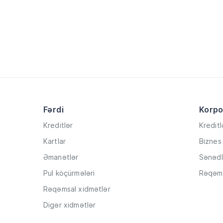
Fərdi
Korpo
Kreditlər
Kreditl
Kartlar
Biznes 
Əmanətlər
Sənədl
Pul köçürmələri
Rəqəms
Rəqəmsal xidmətlər
Digər xidmətlər