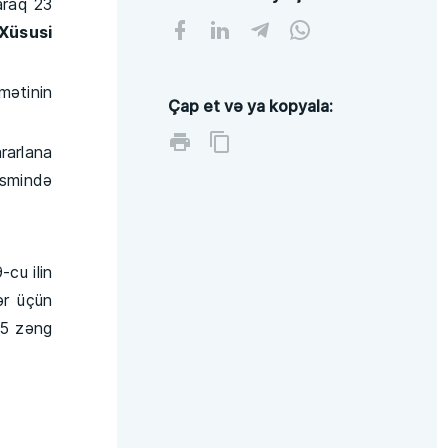
raq 23
Xüsusi
mətinin
Çap et və ya kopyala:
rarlana
ismində
u ilin
ər üçün
45 zəng