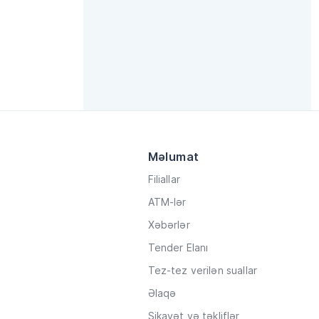
Məlumat
Filiallar
ATM-lər
Xəbərlər
Tender Elanı
Tez-tez verilən suallar
Əlaqə
Şikayət və təkliflər