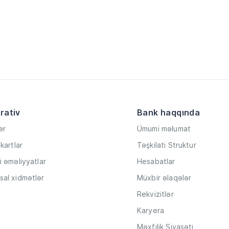
rativ
Bank haqqında
ər
Ümumi məlumat
kartlar
Təşkilati Struktur
i əməliyyatlar
Hesabatlar
al xidmətlər
Müxbir əlaqələr
Rekvizitlər
Karyera
Məxfilik Siyasəti