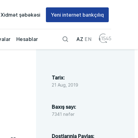
Xidmət şəbəkəsi
Yeni internet bankçılıq
AZ
EN
alar
Hesablar
Tarix:
21 Aug, 2019
Baxış sayı:
7341 nəfər
Dostlarınla Paylaş: