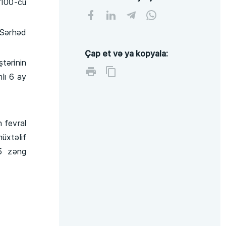
100-cü
Sərhəd
Çap et və ya kopyala:
tərinin
lı 6 ay
 fevral
üxtəlif
45 zəng