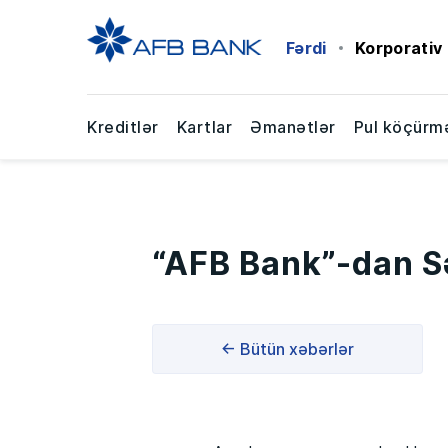
Fərdi
Korporativ
Kreditlər
Kartlar
Əmanətlər
Pul köçürmə
“AFB Bank”-dan S
← Bütün xəbərlər