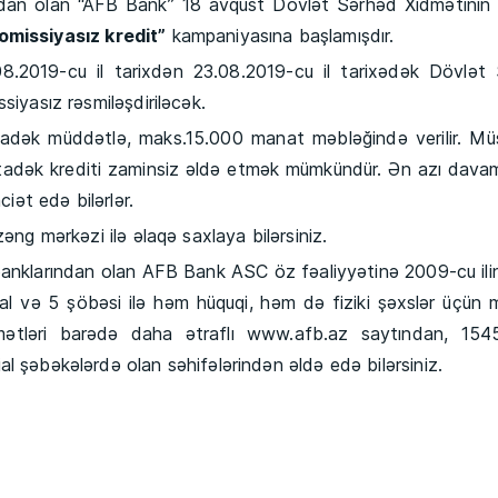
 olan “AFB Bank” 18 avqust Dövlət Sərhəd Xidmətinin 
omissiyasız kredit”
kampaniyasına başlamışdır.
-cu il tarixdən 23.08.2019-cu il tarixədək Dövlət 
siyasız rəsmiləşdiriləcək.
yadək müddətlə, maks.15.000 manat məbləğində verilir. Müş
natadək krediti zaminsiz əldə etmək mümkündür. Ən azı davam
ciət edə bilərlər.
mərkəzi ilə əlaqə saxlaya bilərsiniz.
larından olan AFB Bank ASC öz fəaliyyətinə 2009-cu ilin
ial və 5 şöbəsi ilə həm hüquqi, həm də fiziki şəxslər üçün m
idmətləri barədə daha ətraflı www.afb.az saytından, 15
l şəbəkələrdə olan səhifələrindən əldə edə bilərsiniz.