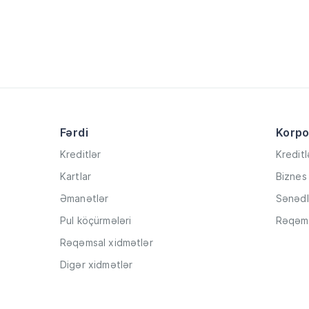
Fərdi
Korpo
Kreditlər
Kreditl
Kartlar
Biznes 
Əmanətlər
Sənədl
Pul köçürmələri
Rəqəms
Rəqəmsal xidmətlər
Digər xidmətlər