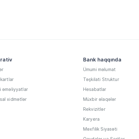
rativ
Bank haqqında
ər
Ümumi məlumat
kartlar
Təşkilati Struktur
i əməliyyatlar
Hesabatlar
al xidmətlər
Müxbir əlaqələr
Rekvizitlər
Karyera
Məxfilik Siyasəti
Qaydalar və Şərtlər