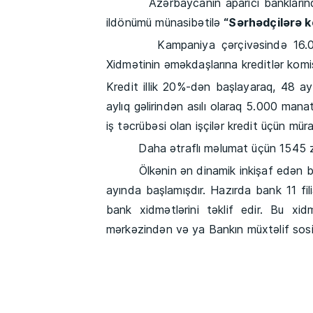
Azərbaycanın aparıcı banklarından
ildönümü münasibətilə
“Sərhədçilərə k
Kampaniya çərçivəsində 16.08.2019
Xidmətinin əməkdaşlarına kreditlər komis
Kredit illik 20%-dən başlayaraq, 48 a
aylıq gəlirindən asılı olaraq 5.000 ma
iş təcrübəsi olan işçilər kredit üçün müra
Daha ətraflı məlumat üçün 1545 zəng 
Ölkənin ən dinamik inkişaf edən bank
ayında başlamışdır. Hazırda bank 11 fil
bank xidmətlərini təklif edir. Bu x
mərkəzindən və ya Bankın müxtəlif sosia