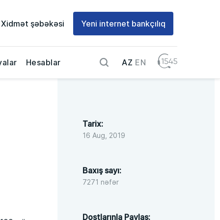
Xidmət şəbəkəsi
Yeni internet bankçılıq
AZ
EN
alar
Hesablar
Tarix:
16 Aug, 2019
Baxış sayı:
7271 nəfər
Dostlarınla Paylaş: