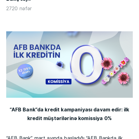
2720 nəfər
“AFB Bank”da kredit kampaniyası davam edir: ilk
kredit müştərilərinə komissiya 0%
“AFB Bank” mart ayında başladığı “AFB Bankda ilk