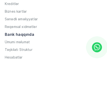
Kreditlər
Biznes kartlar
Sənədli əməliyyatlar
Rəqəmsal xidmətlər
Bank haqqında
Ümumi məlumat
Təşkilati Struktur
Hesabatlar
Müxbir əlaqələr
Rekvizitlər
Karyera
Məxfilik Siyasəti
Qaydalar və Şərtlər
Hesabların məsafədən açılması