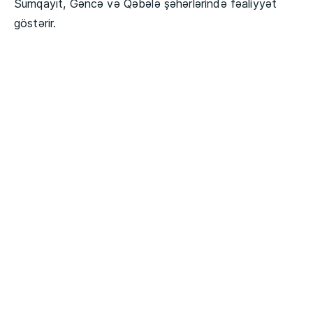
Sumqayıt, Gəncə və Qəbələ şəhərlərində fəaliyyət
göstərir.