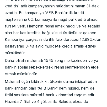
kreditin” adlı kampaniyasının müddətini mayın 31-dək
uzadıb. Bu kampaniya “AFB Bank”ın ilk kredit
müştərilərinə 0% komissiya ilə nağd pul krediti almaq
fürsəti verir. Həmçinin rəsmi əmək haqqı və ya təqaüd
alan hər kəs kreditlə bağlı xüsusi üstünlüklər qazanır.
Kampaniya çərçivəsində illik faiz dərəcəsi 12.99%-dan
başlayaraq 3-48 aylıq müddətə kredit sifariş etmək
mümkündür.
Daha ətraflı məlumatı 1545 zəng mərkəzindən və ya
bankın sosial şəbəkələrdəki rəsmi səhifələrindən əldə
etmək mümkündür.
Məlumat üçün bildirək ki, ölkənin daima inkişaf edən
banklarından olan “AFB Bank” həm hüquqi, həm də
fiziki şəxslərə müxtəlif bank xidmətləri təqdim edir.
Hazırda 7 filial və 4 şöbəsi ilə Bakıda, eləcə də