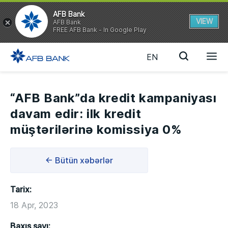
AFB Bank
VIEW
AFB Bank
FREE AFB Bank - In Google Play
EN
“AFB Bank”da kredit kampaniyası
davam edir: ilk kredit
müştərilərinə komissiya 0%
← Bütün xəbərlər
Tarix:
18 Apr, 2023
Baxış sayı: