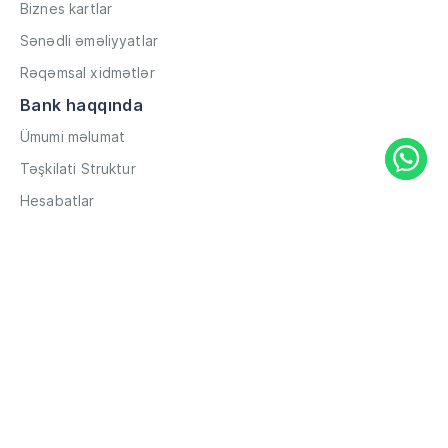
Biznes kartlar
Sənədli əməliyyatlar
Rəqəmsal xidmətlər
Bank haqqında
Ümumi məlumat
Təşkilati Struktur
Hesabatlar
Müxbir əlaqələr
Rekvizitlər
Karyera
Məxfilik Siyasəti
Qaydalar və Şərtlər
Hesabların məsafədən açılması
Məlumat