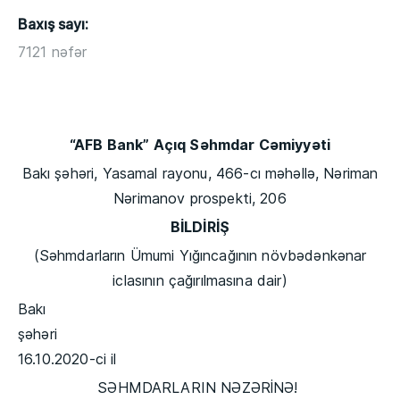
Baxış sayı:
7121 nəfər
“AFB Bank” Açıq Səhmdar Cəmiyyəti
Bakı şəhəri, Yasamal rayonu, 466-cı məhəllə, Nəriman
Nərimanov prospekti, 206
BİLDİRİŞ
(Səhmdarların Ümumi Yığıncağının növbədənkənar
iclasının çağırılmasına dair)
Bakı
şəhər
16.10.2020-ci il
SƏHMDARLARIN NƏZƏRİNƏ!