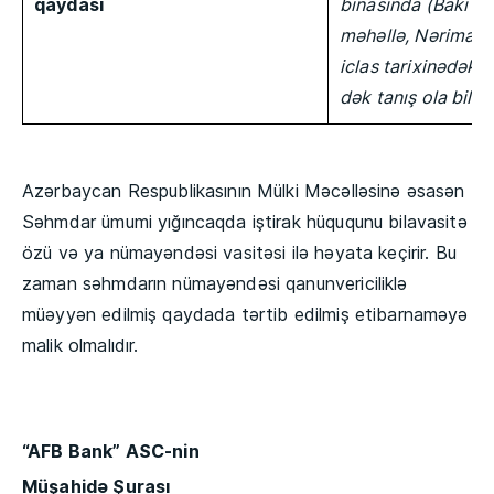
qaydası
binasında (Bakı şə
məhəllə, Nəriman 
iclas tarixinədək 
dək tanış ola bilər
Azərbaycan Respublikasının Mülki Məcəlləsinə əsasən
Səhmdar ümumi yığıncaqda iştirak hüququnu bilavasitə
özü və ya nümayəndəsi vasitəsi ilə həyata keçirir. Bu
zaman səhmdarın nümayəndəsi qanunvericiliklə
müəyyən edilmiş qaydada tərtib edilmiş etibarnaməyə
malik olmalıdır.
“AFB Bank” ASC-nin
Müşahidə Şurası