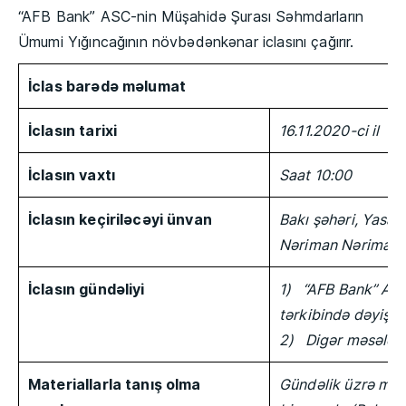
“AFB Bank” ASC-nin Müşahidə Şurası Səhmdarların
Ümumi Yığıncağının növbədənkənar iclasını çağırır.
İclas barədə məlumat
İclasın tarixi
16.11.2020-ci il
İclasın vaxtı
Saat 10:00
İclasın keçiriləcəyi ünvan
Bakı şəhəri, Yasam
Nəriman Nərimano
İclasın gündəliyi
1)
“AFB Bank” ASC
tərkibində dəyişik
2)
Digər məsələlə
Materiallarla tanış olma
Gündəlik üzrə mate