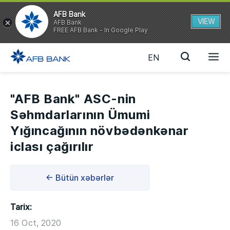
AFB Bank
VIEW
AFB Bank
FREE AFB Bank - In Google Play
EN
"AFB Bank" ASC-nin
Səhmdarlarının Ümumi
Yığıncağının növbədənkənar
iclası çağırılır
← Bütün xəbərlər
Tarix:
16 Oct, 2020