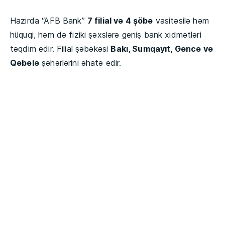
Hazırda “AFB Bank”
7 filial və 4 şöbə
vasitəsilə həm
hüquqi, həm də fiziki şəxslərə geniş bank xidmətləri
təqdim edir. Filial şəbəkəsi
Bakı, Sumqayıt, Gəncə və
Qəbələ
şəhərlərini əhatə edir.