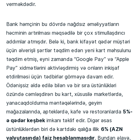
verməkdədir.
Bank həmçinin bu dövrdə nağdsız əməliyyatların
həcminin artırılması məqsədilə bir çox stimullaşdırıcı
addımlar atmışdır. Belə ki, bank kifayət qədər müştəri
üçün əlverişli şərtlər təqdim edən yeni kart məhsulunu
təqdim etmiş, eyni zamanda “Google Pay” və “Apple
Pay” xidmətlərini aktivləşdirmiş və onların inkişaf
etdirilməsi üçün tədbirlər görməyə davam edir.
Ödənişsiz əldə edilə bilən və bir sıra üstünlükləri
özündə cəmləşdirən bu kart, xüsusilə marketlərdə,
yanacaqdoldurma məntəqələrində, geyim
mağazalarında, apteklərdə, kafe və restoranlarda
5%-
ə qədər keşbek
imkanı təklif edir. Digər əsas
üstünlüklərdən biri də kartdakı qalığa illik
6% (AZN
valyutasında) faiz hesablanmasıdır
. Bundan əlavə,