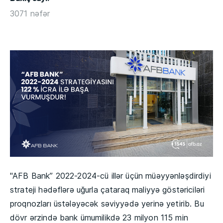
3071 nəfər
"AFB Bank” 2022-2024-cü illər üçün müəyyənləşdirdiyi
strateji hədəflərə uğurla çataraq maliyyə göstəriciləri
proqnozları üstələyəcək səviyyədə yerinə yetirib. Bu
dövr ərzində bank ümumilikdə 23 milyon 115 min