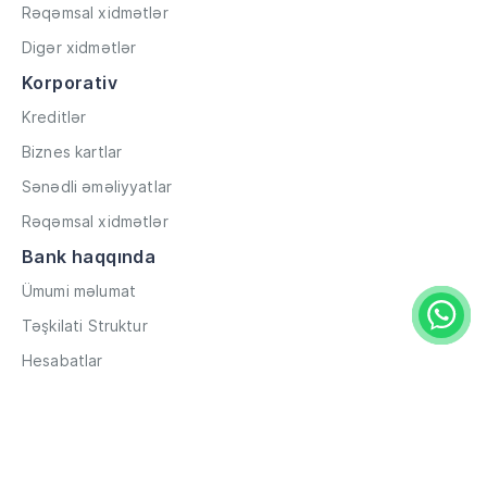
Rəqəmsal xidmətlər
Digər xidmətlər
Korporativ
Kreditlər
Biznes kartlar
Sənədli əməliyyatlar
Rəqəmsal xidmətlər
Bank haqqında
Ümumi məlumat
Təşkilati Struktur
Hesabatlar
Müxbir əlaqələr
Rekvizitlər
Karyera