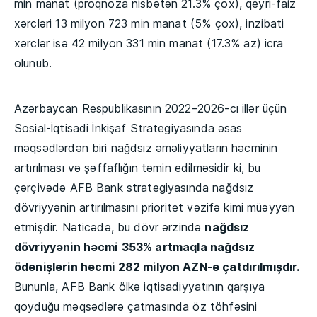
min manat (proqnoza nisbətən 21.3% çox), qeyri-faiz
xərcləri 13 milyon 723 min manat (5% çox), inzibati
xərclər isə 42 milyon 331 min manat (17.3% az) icra
olunub.
Azərbaycan Respublikasının 2022–2026-cı illər üçün
Sosial-İqtisadi İnkişaf Strategiyasında əsas
məqsədlərdən biri nağdsız əməliyyatların həcminin
artırılması və şəffaflığın təmin edilməsidir ki, bu
çərçivədə AFB Bank strategiyasında nağdsız
dövriyyənin artırılmasını prioritet vəzifə kimi müəyyən
etmişdir. Nəticədə, bu dövr ərzində
nağdsız
dövriyyənin həcmi
353% artmaqla nağdsız
ödənişlərin həcmi 282 milyon AZN-ə çatdırılmışdır.
Bununla, AFB Bank ölkə iqtisadiyyatının qarşıya
qoyduğu məqsədlərə çatmasında öz töhfəsini