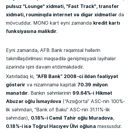
pulsuz "Lounge" xidməti, "Fast Track", transfer
xidməti, rouminqdə internet və digər xidmətlər
də
mövcuddur. MONO kart eyni zamanda
kredit kartı
funksiyasına malikdir
.
Eyni zamanda, AFB Bank rəqəmsal həllərin
təkmilləşdirilməsi məqsədilə genişmiqyaslı layihələr
üzərində işini davam etdirməkdədir.
Xatırladaq ki,
“AFB Bank” 2008-ci ildən fəaliyyət
göstərir
və nizamnamə kapitalı
70.39 milyon
manatdır
. Bankın səhmlərinin
99.64%-i Hikmət
Abuzər oğlu İsmayılova
(“Azsığorta” ASC-nin 100%-
lik səhmdarı, “Bank of Baku” ASC-nin 31.11%-lik
səhmdarı),
0.18%-i Cəmil Tahir oğlu Muradova
,
0.18%-i isə Toğrul Hacıyev Ülvi oğluna
məxsusdur.