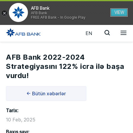
AFB Bank
VIEW
AFB Bank
FREE AFB Bank - In Google Play
EN
AFB Bank 2022-2024
Strategiyasını 122% icra ilə başa
vurdu!
← Bütün xəbərlər
Tarix:
10 Feb, 2025
Baxış sayı: