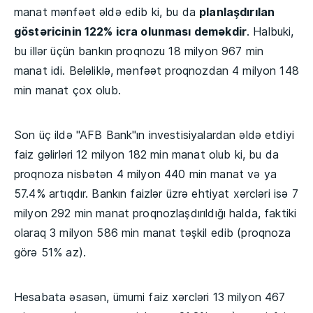
manat mənfəət əldə edib ki, bu da
planlaşdırılan
göstəricinin 122% icra olunması deməkdir
. Halbuki,
bu illər üçün bankın proqnozu 18 milyon 967 min
manat idi. Beləliklə, mənfəət proqnozdan 4 milyon 148
min manat çox olub.
Son üç ildə "AFB Bank"ın investisiyalardan əldə etdiyi
faiz gəlirləri 12 milyon 182 min manat olub ki, bu da
proqnoza nisbətən 4 milyon 440 min manat və ya
57.4% artıqdır. Bankın faizlər üzrə ehtiyat xərcləri isə 7
milyon 292 min manat proqnozlaşdırıldığı halda, faktiki
olaraq 3 milyon 586 min manat təşkil edib (proqnoza
görə 51% az).
Hesabata əsasən, ümumi faiz xərcləri 13 milyon 467