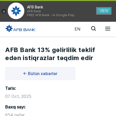
AFB Bank
VIEW
AFB Bank
FREE AFB Bank - In Google Play
EN
AFB Bank 13% gəlirlilik təklif
edən istiqrazlar təqdim edir
← Bütün xəbərlər
Tarix:
07 Oct, 2025
Baxış sayı:
654 nəfər