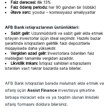
Faiz dərəcəsi:
illik 13%
Faiz ödəniş periodu:
hər 90 gündən bir (rüblük)
Əlavə xərc:
yoxdur – komissiyasız əməliyyatlar
AFB Bank istiqrazlarının üstünlükləri:
Sabit gəlir:
Uzunmüddətli və sabit gəlir əldə etmək
istəyən investorlar üçün ideal seçimdir. Hazırkı bazar
şəraitində istiqrazların gəlirlilik faizi depozitlərlə
müqayisədə daha yüksəkdir.
Vergidən azad gəlir:
İnvestorlara ödənilən faiz
məbləğləri tamamilə vergidən azaddır.
Likvidlik imkanı:
İstiqraz sahibləri istiqrazlarını
istənilən vaxt təkrar bazarda sata bilərlər.
AFB Bank istiqrazları barədə məlumatı əldə etmək və
sifariş üçün
Assist Finance
investisiya şirkətinə
birbaşa müraciət edə və ya təqdim olunan linkdəki
sifariş formasını doldura bilərsiniz.