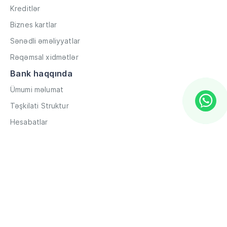
Kreditlər
Biznes kartlar
Sənədli əməliyyatlar
Rəqəmsal xidmətlər
Bank haqqında
Ümumi məlumat
Təşkilati Struktur
Hesabatlar
Müxbir əlaqələr
Rekvizitlər
Karyera
Məxfilik Siyasəti
Qaydalar və Şərtlər
Hesabların məsafədən açılması