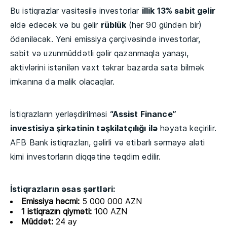
Bu istiqrazlar vasitəsilə investorlar
illik 13% sabit gəlir
əldə edəcək və bu gəlir
rüblük
(hər 90 gündən bir)
ödəniləcək. Yeni emissiya çərçivəsində investorlar,
sabit və uzunmüddətli gəlir qazanmaqla yanaşı,
aktivlərini istənilən vaxt təkrar bazarda sata bilmək
imkanına da malik olacaqlar.
İstiqrazların yerləşdirilməsi
“Assist Finance”
investisiya şirkətinin təşkilatçılığı ilə
həyata keçirilir.
AFB Bank istiqrazları, gəlirli və etibarlı sərmayə aləti
kimi investorların diqqətinə təqdim edilir.
İstiqrazların əsas şərtləri:
Emissiya həcmi:
5 000 000 AZN
1 istiqrazın qiyməti:
100 AZN
Müddət:
24 ay