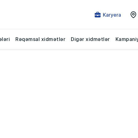
Karyera
ləri
Rəqəmsal xidmətlər
Digər xidmətlər
Kampaniy