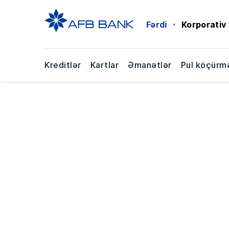
Fərdi
Korporativ
Kreditlər
Kartlar
Əmanətlər
Pul köçürmə