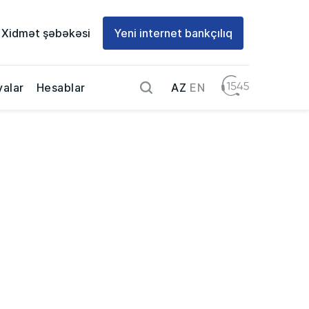
Xidmət şəbəkəsi
Yeni internet bankçılıq
AZ
EN
alar
Hesablar