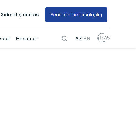
Xidmət şəbəkəsi
Yeni internet bankçılıq
AZ
EN
alar
Hesablar