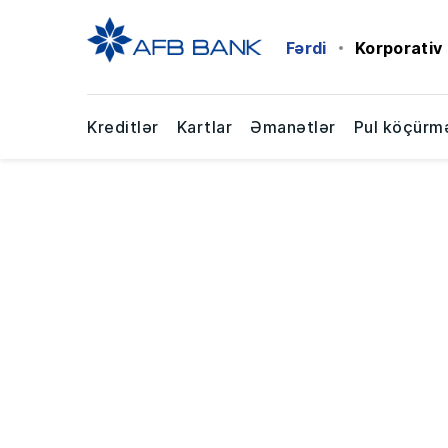
Fərdi
Korporativ
Kreditlər
Kartlar
Əmanətlər
Pul köçürmə