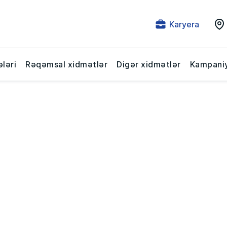
Karyera
ləri
Rəqəmsal xidmətlər
Digər xidmətlər
Kampaniy