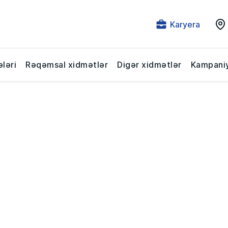
Karyera
ləri
Rəqəmsal xidmətlər
Digər xidmətlər
Kampaniy