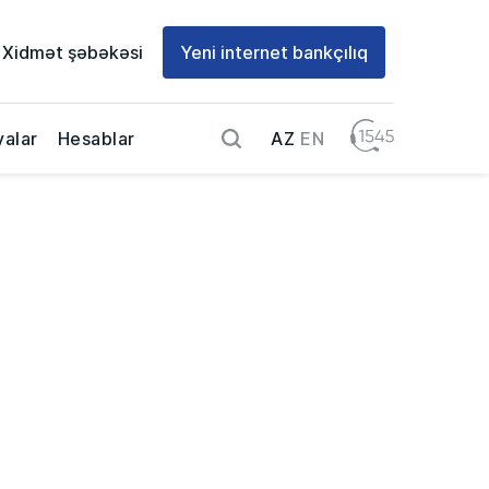
Xidmət şəbəkəsi
Yeni internet bankçılıq
AZ
EN
alar
Hesablar