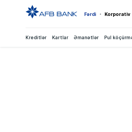
Fərdi
Korporativ
Kreditlər
Kartlar
Əmanətlər
Pul köçürmə