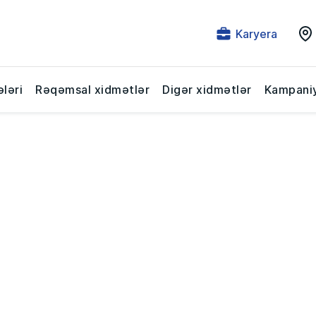
Karyera
ləri
Rəqəmsal xidmətlər
Digər xidmətlər
Kampaniy