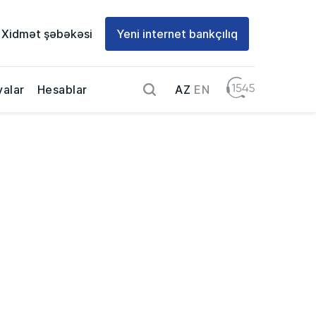
Xidmət şəbəkəsi
Yeni internet bankçılıq
AZ
EN
alar
Hesablar