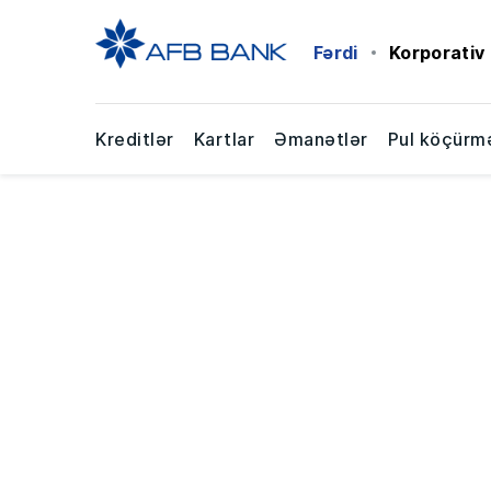
Fərdi
Korporativ
Kreditlər
Kartlar
Əmanətlər
Pul köçürmə