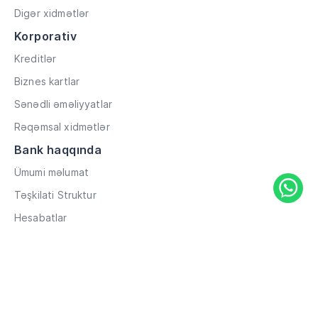
Digər xidmətlər
Korporativ
Kreditlər
Biznes kartlar
Sənədli əməliyyatlar
Rəqəmsal xidmətlər
Bank haqqında
Ümumi məlumat
Təşkilati Struktur
Hesabatlar
Müxbir əlaqələr
Rekvizitlər
Karyera
Məxfilik Siyasəti