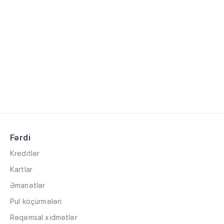
Fərdi
Kreditlər
Kartlar
Əmanətlər
Pul köçürmələri
Rəqəmsal xidmətlər